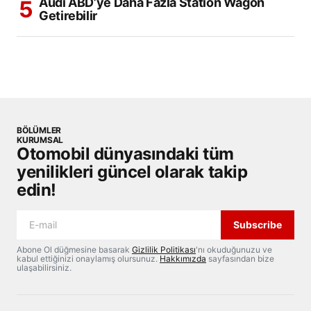
Audi ABD’ye Daha Fazla Station Wagon
Getirebilir
BÖLÜMLER
KURUMSAL
Otomobil dünyasındaki tüm
yenilikleri güncel olarak takip
edin!
Subscribe
Abone Ol düğmesine basarak
Gizlilik Politikası
'nı okuduğunuzu ve
kabul ettiğinizi onaylamış olursunuz.
Hakkımızda
sayfasından bize
ulaşabilirsiniz.