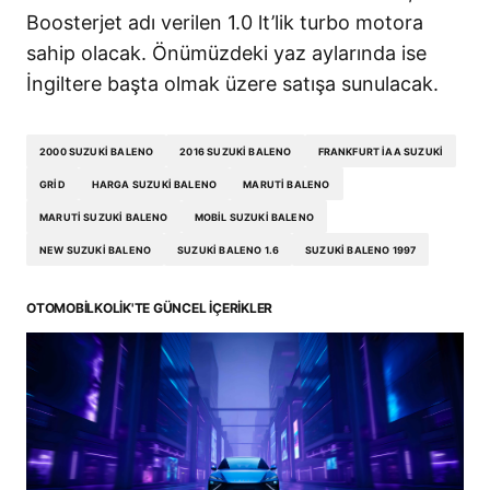
Boosterjet adı verilen 1.0 lt’lik turbo motora
sahip olacak. Önümüzdeki yaz aylarında ise
İngiltere başta olmak üzere satışa sunulacak.
2000 SUZUKI BALENO
2016 SUZUKI BALENO
FRANKFURT IAA SUZUKI
GRID
HARGA SUZUKI BALENO
MARUTI BALENO
MARUTI SUZUKI BALENO
MOBIL SUZUKI BALENO
NEW SUZUKI BALENO
SUZUKI BALENO 1.6
SUZUKI BALENO 1997
OTOMOBILKOLIK'TE GÜNCEL İÇERIKLER