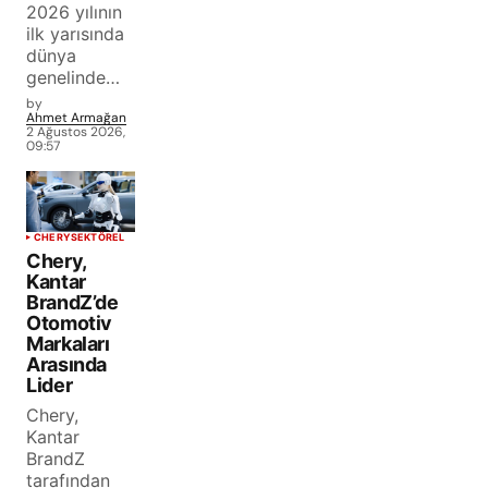
2026 yılının
ilk yarısında
dünya
genelinde…
by
Ahmet Armağan
2 Ağustos 2026,
09:57
CHERY
SEKTÖREL
Chery,
Kantar
BrandZ’de
Otomotiv
Markaları
Arasında
Lider
Chery,
Kantar
BrandZ
tarafından