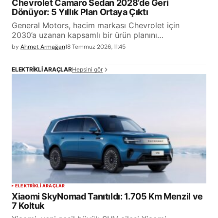
Chevrolet Camaro Sedan 2028’de Geri
Dönüyor: 5 Yıllık Plan Ortaya Çıktı
General Motors, hacim markası Chevrolet için
2030’a uzanan kapsamlı bir ürün planını…
by
Ahmet Armağan
18 Temmuz 2026, 11:45
Hepsini gör
ELEKTRIKLI ARAÇLAR
ELEKTRİKLİ ARAÇLAR
Xiaomi SkyNomad Tanıtıldı: 1.705 Km Menzil ve
7 Koltuk