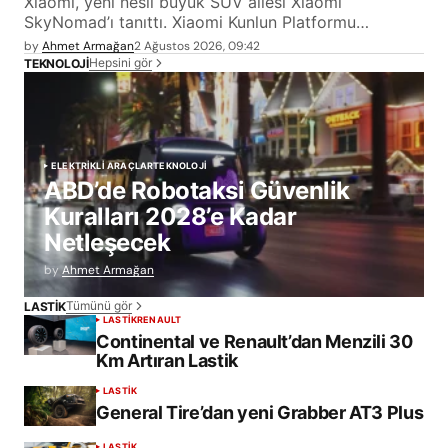
Xiaomi, yeni nesil büyük SUV ailesi Xiaomi
SkyNomad’ı tanıttı. Xiaomi Kunlun Platformu…
by
Ahmet Armağan
2 Ağustos 2026, 09:42
Hepsini gör
TEKNOLOJİ
ELEKTRİKLİ ARAÇLAR
TEKNOLOJİ
ABD’de Robotaksi Güvenlik
Kuralları 2028’e Kadar
Netleşecek
by
Ahmet Armağan
Tümünü gör
LASTİK
LASTİK
RENAULT
Continental ve Renault’dan Menzili 30
Km Artıran Lastik
LASTİK
General Tire’dan yeni Grabber AT3 Plus
LASTİK