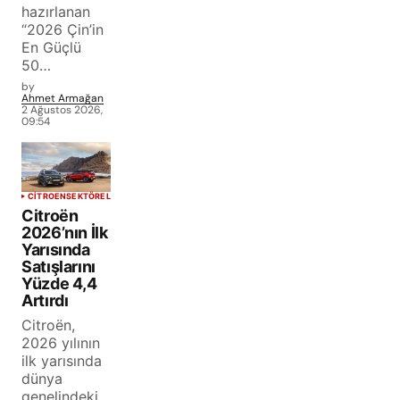
hazırlanan
“2026 Çin’in
En Güçlü
50…
by
Ahmet Armağan
2 Ağustos 2026,
09:54
CITROEN
SEKTÖREL
Citroën
2026’nın İlk
Yarısında
Satışlarını
Yüzde 4,4
Artırdı
Citroën,
2026 yılının
ilk yarısında
dünya
genelindeki