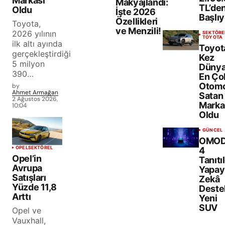
Markası
Makyajlandı:
TL’de
Oldu
İşte 2026
Başlıy
Özellikleri
Toyota,
ve Menzili!
2026 yılının
SEKTÖRE
TOYOTA
ilk altı ayında
Toyota
gerçekleştirdiği
Kez
5 milyon
Dünya
390…
En Ço
Otomo
by
Ahmet Armağan
Satan
2 Ağustos 2026,
Marka
10:04
Oldu
GÜNCEL
OMO
OPEL
SEKTÖREL
4
Opel’in
Tanıtıl
Avrupa
Yapay
Satışları
Zekâ
Yüzde 11,8
Destek
Arttı
Yeni
SUV
Opel ve
Vauxhall,