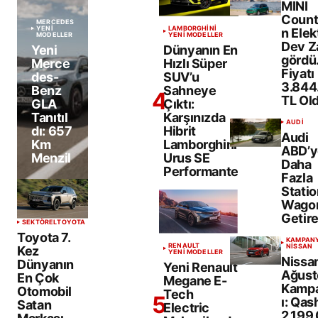
MINI
Coun
MERCEDES
YENİ
LAMBORGHINI
n Elekt
MODELLER
YENİ MODELLER
Dev 
Yeni
Dünyanın En
gördü
Merce
Hızlı Süper
Fiyatı
des-
SUV’u
3.844
Benz
Sahneye
TL Ol
GLA
Çıktı:
Tanıtıl
Karşınızda
AUDI
dı: 657
Hibrit
Audi
Km
Lamborghini
ABD’y
Menzil
Urus SE
Daha
Performante
Fazla
Statio
Wago
Getire
SEKTÖREL
TOYOTA
Toyota 7.
KAMPAN
RENAULT
NISSAN
Kez
YENİ MODELLER
Nissa
Dünyanın
Yeni Renault
Ağust
En Çok
Megane E-
Kamp
Otomobil
Tech
ı: Qas
Satan
Electric
2.199