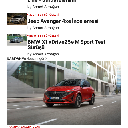
by
Ahmet Armağan
JEEP
TEST SÜRÜŞLERİ
Jeep Avenger 4xe İncelemesi
by
Ahmet Armağan
BMW
TEST SÜRÜŞLERİ
BMW X1 xDrive25e M Sport Test
Sürüşü
by
Ahmet Armağan
Hepsini gör
KAMPANYA
KAMPANYALAR
NISSAN