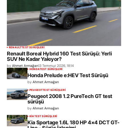
RENAULT
TEST SÜRÜŞLERİ
Renault Boreal Hybrid 160 Test Sürüşü: Yerli
SUV Ne Kadar Yakıyor?
by
Ahmet Armağan
13 Temmuz 2026, 18:14
HONDA
TEST SÜRÜŞLERİ
Honda Prelude e:HEV Test Sürüşü
by
Ahmet Armağan
PEUGEOT
TEST SÜRÜŞLERİ
Peugeot 2008 1.2 PureTech GT test
sürüşü
by
Ahmet Armağan
KIA
TEST SÜRÜŞLERİ
Kia Sportage 1.6L 180 HP 4×4 DCT GT-
Line – Sürüş İzlenimi