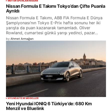
MOTOR SPORLARI
NISSAN
Nissan Formula E Takımı Tokyo’dan Çifte Puanla
Ayrıldı
Nissan Formula E Takımı, ABB FIA Formula E Dünya
Şampiyonası’nın Tokyo E-Prix hafta sonunu her iki
yarışta da puan kazanarak tamamladı. Oliver
Rowland, cumartesi günkü yarışı yedinci, pazar…
by
Ahmet Armağan
HYUNDAI
YENİ MODELLER
Yeni Hyundai IONIQ 6 Türkiye’de: 680 Km
Menzil ve Bluelink