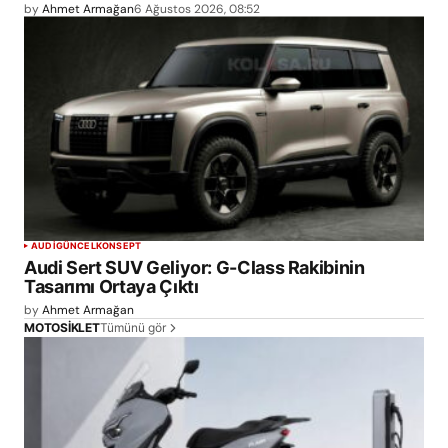
by
Ahmet Armağan
6 Ağustos 2026, 08:52
AUDI
GÜNCEL
KONSEPT
Audi Sert SUV Geliyor: G-Class Rakibinin
Tasarımı Ortaya Çıktı
by
Ahmet Armağan
Tümünü gör
MOTOSİKLET