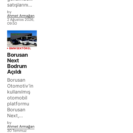
satışlarını…
by
Ahmet Armağan
2 Ağustos 2026,
09:50
BMW
SEKTÖREL
Borusan
Next
Bodrum
Açıldı
Borusan
Otomotiv’in
kullanılmış
otomobil
platformu
Borusan
Next,…
by
Ahmet Armağan
30 Temmuz