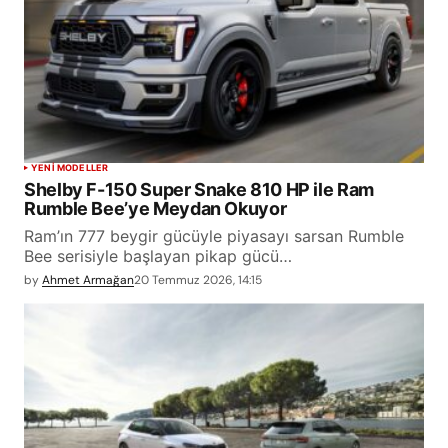
YENİ MODELLER
Shelby F-150 Super Snake 810 HP ile Ram
Rumble Bee’ye Meydan Okuyor
Ram’ın 777 beygir gücüyle piyasayı sarsan Rumble
Bee serisiyle başlayan pikap gücü…
by
Ahmet Armağan
20 Temmuz 2026, 14:15