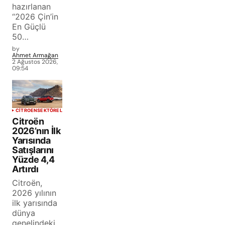
hazırlanan
“2026 Çin’in
En Güçlü
50…
by
Ahmet Armağan
2 Ağustos 2026,
09:54
CITROEN
SEKTÖREL
Citroën
2026’nın İlk
Yarısında
Satışlarını
Yüzde 4,4
Artırdı
Citroën,
2026 yılının
ilk yarısında
dünya
genelindeki