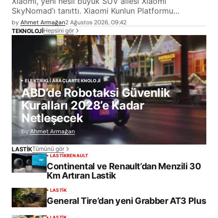
Xiaomi, yeni nesil büyük SUV ailesi Xiaomi
SkyNomad’ı tanıttı. Xiaomi Kunlun Platformu…
by
Ahmet Armağan
2 Ağustos 2026, 09:42
Hepsini gör
TEKNOLOJİ
ELEKTRİKLİ ARAÇLAR
TEKNOLOJİ
ABD’de Robotaksi Güvenlik
Kuralları 2028’e Kadar
Netleşecek
by
Ahmet Armağan
Tümünü gör
LASTİK
LASTİK
RENAULT
Continental ve Renault’dan Menzili 30
Km Artıran Lastik
LASTİK
General Tire’dan yeni Grabber AT3 Plus
LASTİK