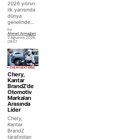
2026 yılının
ilk yarısında
dünya
genelinde…
by
Ahmet Armağan
2 Ağustos 2026,
09:57
CHERY
SEKTÖREL
Chery,
Kantar
BrandZ’de
Otomotiv
Markaları
Arasında
Lider
Chery,
Kantar
BrandZ
tarafından