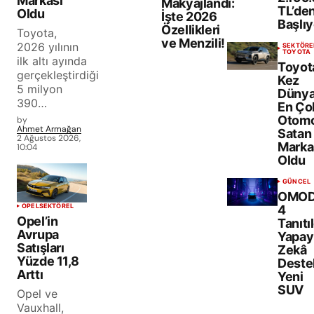
Markası
Makyajlandı:
TL’de
Oldu
İşte 2026
Başlıy
Özellikleri
Toyota,
ve Menzili!
2026 yılının
SEKTÖRE
TOYOTA
ilk altı ayında
Toyota
gerçekleştirdiği
Kez
5 milyon
Dünya
390…
En Ço
Otomo
by
Ahmet Armağan
Satan
2 Ağustos 2026,
Marka
10:04
Oldu
GÜNCEL
OMO
OPEL
SEKTÖREL
4
Opel’in
Tanıtıl
Avrupa
Yapay
Satışları
Zekâ
Yüzde 11,8
Destek
Arttı
Yeni
SUV
Opel ve
Vauxhall,