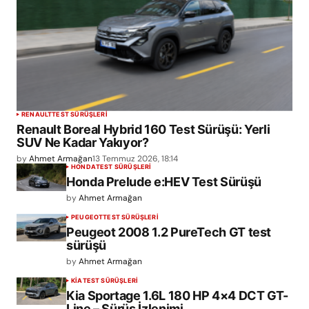
RENAULT
TEST SÜRÜŞLERİ
Renault Boreal Hybrid 160 Test Sürüşü: Yerli
SUV Ne Kadar Yakıyor?
by
Ahmet Armağan
13 Temmuz 2026, 18:14
HONDA
TEST SÜRÜŞLERİ
Honda Prelude e:HEV Test Sürüşü
by
Ahmet Armağan
PEUGEOT
TEST SÜRÜŞLERİ
Peugeot 2008 1.2 PureTech GT test
sürüşü
by
Ahmet Armağan
KIA
TEST SÜRÜŞLERİ
Kia Sportage 1.6L 180 HP 4×4 DCT GT-
Line – Sürüş İzlenimi