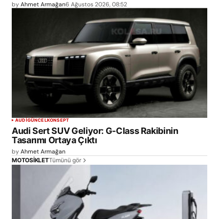
by
Ahmet Armağan
6 Ağustos 2026, 08:52
AUDI
GÜNCEL
KONSEPT
Audi Sert SUV Geliyor: G-Class Rakibinin
Tasarımı Ortaya Çıktı
by
Ahmet Armağan
Tümünü gör
MOTOSİKLET