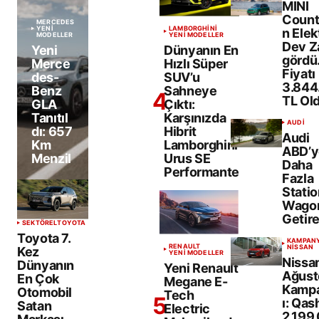
MINI
Coun
MERCEDES
YENİ
LAMBORGHINI
n Elekt
MODELLER
YENİ MODELLER
Dev 
Yeni
Dünyanın En
gördü
Merce
Hızlı Süper
Fiyatı
des-
SUV’u
3.844
Benz
Sahneye
TL Ol
GLA
Çıktı:
Tanıtıl
Karşınızda
AUDI
dı: 657
Hibrit
Audi
Km
Lamborghini
ABD’y
Menzil
Urus SE
Daha
Performante
Fazla
Statio
Wago
Getire
SEKTÖREL
TOYOTA
Toyota 7.
KAMPAN
RENAULT
NISSAN
Kez
YENİ MODELLER
Nissa
Dünyanın
Yeni Renault
Ağust
En Çok
Megane E-
Kamp
Otomobil
Tech
ı: Qas
Satan
Electric
2.199