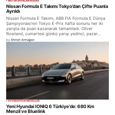
MOTOR SPORLARI
NISSAN
Nissan Formula E Takımı Tokyo’dan Çifte Puanla
Ayrıldı
Nissan Formula E Takımı, ABB FIA Formula E Dünya
Şampiyonası’nın Tokyo E-Prix hafta sonunu her iki
yarışta da puan kazanarak tamamladı. Oliver
Rowland, cumartesi günkü yarışı yedinci, pazar…
by
Ahmet Armağan
HYUNDAI
YENİ MODELLER
Yeni Hyundai IONIQ 6 Türkiye’de: 680 Km
Menzil ve Bluelink