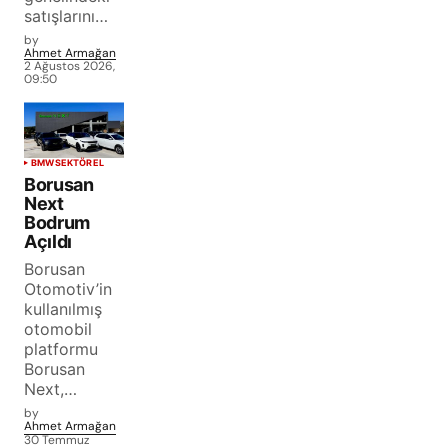
satışlarını…
by
Ahmet Armağan
2 Ağustos 2026,
09:50
BMW
SEKTÖREL
Borusan
Next
Bodrum
Açıldı
Borusan
Otomotiv’in
kullanılmış
otomobil
platformu
Borusan
Next,…
by
Ahmet Armağan
30 Temmuz