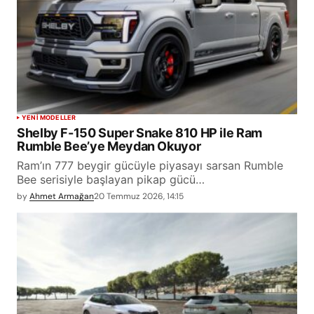
YENİ MODELLER
Shelby F-150 Super Snake 810 HP ile Ram
Rumble Bee’ye Meydan Okuyor
Ram’ın 777 beygir gücüyle piyasayı sarsan Rumble
Bee serisiyle başlayan pikap gücü…
by
Ahmet Armağan
20 Temmuz 2026, 14:15