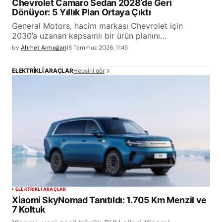
Chevrolet Camaro Sedan 2028’de Geri
Dönüyor: 5 Yıllık Plan Ortaya Çıktı
General Motors, hacim markası Chevrolet için
2030’a uzanan kapsamlı bir ürün planını…
by
Ahmet Armağan
18 Temmuz 2026, 11:45
Hepsini gör
ELEKTRIKLI ARAÇLAR
ELEKTRİKLİ ARAÇLAR
Xiaomi SkyNomad Tanıtıldı: 1.705 Km Menzil ve
7 Koltuk