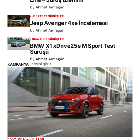
by
Ahmet Armağan
JEEP
TEST SÜRÜŞLERİ
Jeep Avenger 4xe İncelemesi
by
Ahmet Armağan
BMW
TEST SÜRÜŞLERİ
BMW X1 xDrive25e M Sport Test
Sürüşü
by
Ahmet Armağan
Hepsini gör
KAMPANYA
KAMPANYALAR
NISSAN