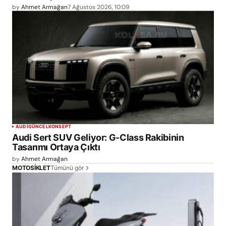
by
Ahmet Armağan
7 Ağustos 2026, 10:09
AUDI
GÜNCEL
KONSEPT
Audi Sert SUV Geliyor: G-Class Rakibinin
Tasarımı Ortaya Çıktı
by
Ahmet Armağan
Tümünü gör
MOTOSİKLET