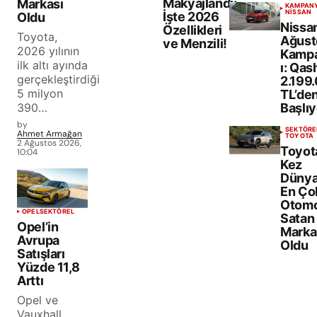
Makyajlandı:
Markası
KAMPAN
NISSAN
İşte 2026
Oldu
Nissa
Özellikleri
Toyota,
Ağust
ve Menzili!
2026 yılının
Kamp
ilk altı ayında
ı: Qas
gerçekleştirdiği
2.199
5 milyon
TL’de
390…
Başlıy
by
SEKTÖRE
Ahmet Armağan
TOYOTA
2 Ağustos 2026,
Toyota
10:04
Kez
Dünya
En Ço
Otomo
OPEL
SEKTÖREL
Satan
Opel’in
Marka
Avrupa
Oldu
Satışları
Yüzde 11,8
Arttı
Opel ve
Vauxhall,