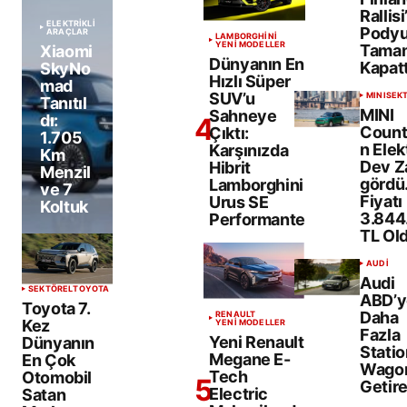
Rallis
ELEKTRİKLİ
Pody
ARAÇLAR
LAMBORGHINI
YENİ MODELLER
Tamam
Xiaomi
Dünyanın En
Kapatt
SkyNo
Hızlı Süper
mad
SUV’u
MINI
SEK
Tanıtıl
MINI
Sahneye
dı:
Coun
Çıktı:
1.705
n Elekt
Karşınızda
Km
Dev 
Hibrit
Menzil
gördü
Lamborghini
ve 7
Fiyatı
Urus SE
Koltuk
3.844
Performante
TL Ol
AUDI
Audi
SEKTÖREL
TOYOTA
ABD’y
Toyota 7.
Daha
RENAULT
Kez
YENİ MODELLER
Fazla
Yeni Renault
Dünyanın
Statio
Megane E-
En Çok
Wago
Tech
Otomobil
Getire
Electric
Satan