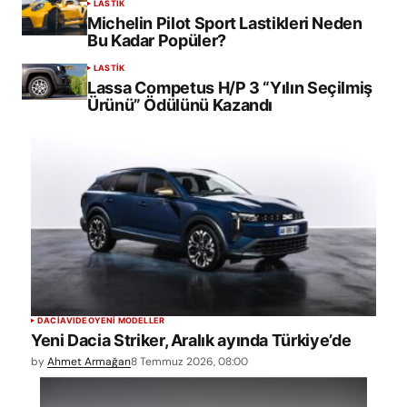
LASTİK
Michelin Pilot Sport Lastikleri Neden
Bu Kadar Popüler?
LASTİK
Lassa Competus H/P 3 “Yılın Seçilmiş
Ürünü” Ödülünü Kazandı
DACIA
VIDEO
YENİ MODELLER
Yeni Dacia Striker, Aralık ayında Türkiye’de
by
Ahmet Armağan
8 Temmuz 2026, 08:00