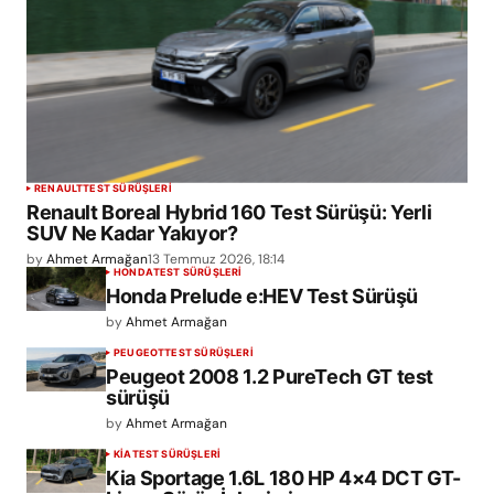
RENAULT
TEST SÜRÜŞLERİ
Renault Boreal Hybrid 160 Test Sürüşü: Yerli
SUV Ne Kadar Yakıyor?
by
Ahmet Armağan
13 Temmuz 2026, 18:14
HONDA
TEST SÜRÜŞLERİ
Honda Prelude e:HEV Test Sürüşü
by
Ahmet Armağan
PEUGEOT
TEST SÜRÜŞLERİ
Peugeot 2008 1.2 PureTech GT test
sürüşü
by
Ahmet Armağan
KIA
TEST SÜRÜŞLERİ
Kia Sportage 1.6L 180 HP 4×4 DCT GT-