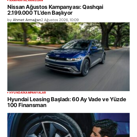
KAMPANYALAR
NISSAN
Nissan Ağustos Kampanyası: Qashqai
2.199.000 TL’den Başlıyor
by
Ahmet Armağan
2 Ağustos 2026, 10:09
HYUNDAI
KAMPANYALAR
Hyundai Leasing Başladı: 60 Ay Vade ve Yüzde
100 Finansman