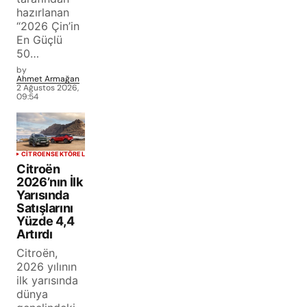
hazırlanan
“2026 Çin’in
En Güçlü
50…
by
Ahmet Armağan
2 Ağustos 2026,
09:54
CITROEN
SEKTÖREL
Citroën
2026’nın İlk
Yarısında
Satışlarını
Yüzde 4,4
Artırdı
Citroën,
2026 yılının
ilk yarısında
dünya