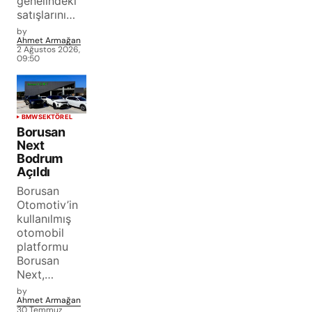
genelindeki
satışlarını…
by
Ahmet Armağan
2 Ağustos 2026,
09:50
BMW
SEKTÖREL
Borusan
Next
Bodrum
Açıldı
Borusan
Otomotiv’in
kullanılmış
otomobil
platformu
Borusan
Next,…
by
Ahmet Armağan
30 Temmuz