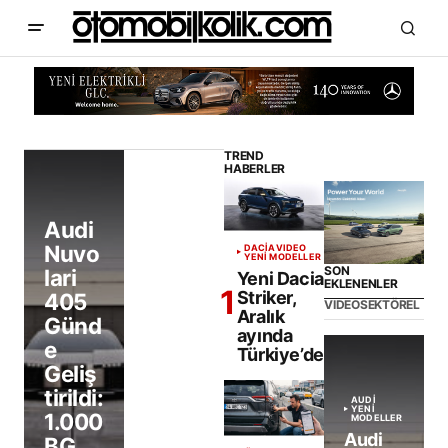
TREND
HABERLER
Audi
Nuvo
DACIA
VIDEO
YENİ MODELLER
SON
lari
Yeni Dacia
EKLENENLER
Striker,
405
VIDEO
SEKTÖREL
Aralık
Günd
ayında
e
Türkiye’de
Geliş
tirildi:
AUDI
YENİ
1.000
MODELLER
Audi
BG