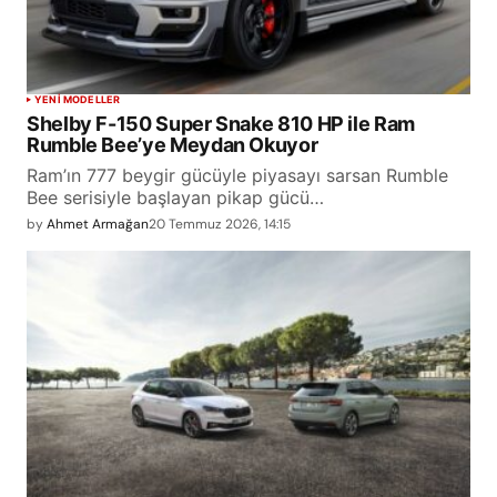
YENİ MODELLER
Shelby F-150 Super Snake 810 HP ile Ram
Rumble Bee’ye Meydan Okuyor
Ram’ın 777 beygir gücüyle piyasayı sarsan Rumble
Bee serisiyle başlayan pikap gücü…
by
Ahmet Armağan
20 Temmuz 2026, 14:15