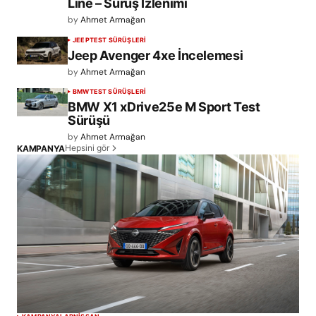
Line – Sürüş İzlenimi
by
Ahmet Armağan
JEEP
TEST SÜRÜŞLERİ
Jeep Avenger 4xe İncelemesi
by
Ahmet Armağan
BMW
TEST SÜRÜŞLERİ
BMW X1 xDrive25e M Sport Test
Sürüşü
by
Ahmet Armağan
Hepsini gör
KAMPANYA