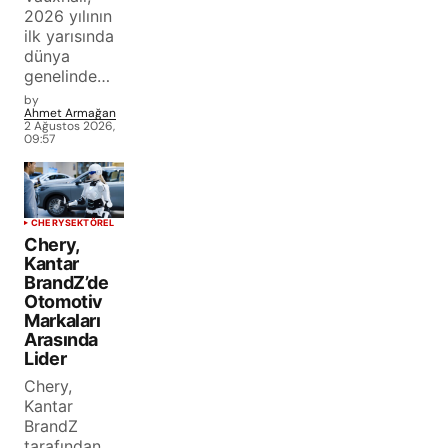
2026 yılının
ilk yarısında
dünya
genelinde…
by
Ahmet Armağan
2 Ağustos 2026,
09:57
CHERY
SEKTÖREL
Chery,
Kantar
BrandZ’de
Otomotiv
Markaları
Arasında
Lider
Chery,
Kantar
BrandZ
tarafından