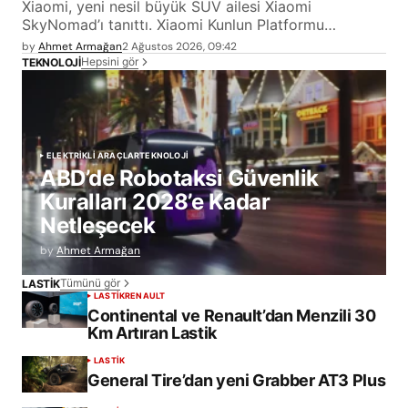
Xiaomi, yeni nesil büyük SUV ailesi Xiaomi
SkyNomad’ı tanıttı. Xiaomi Kunlun Platformu…
by
Ahmet Armağan
2 Ağustos 2026, 09:42
Hepsini gör
TEKNOLOJİ
ELEKTRİKLİ ARAÇLAR
TEKNOLOJİ
ABD’de Robotaksi Güvenlik
Kuralları 2028’e Kadar
Netleşecek
by
Ahmet Armağan
Tümünü gör
LASTİK
LASTİK
RENAULT
Continental ve Renault’dan Menzili 30
Km Artıran Lastik
LASTİK
General Tire’dan yeni Grabber AT3 Plus