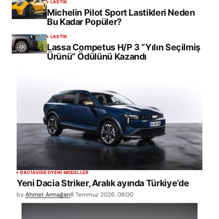
LASTİK
Michelin Pilot Sport Lastikleri Neden
Bu Kadar Popüler?
LASTİK
Lassa Competus H/P 3 “Yılın Seçilmiş
Ürünü” Ödülünü Kazandı
DACIA
VIDEO
YENİ MODELLER
Yeni Dacia Striker, Aralık ayında Türkiye’de
by
Ahmet Armağan
8 Temmuz 2026, 08:00