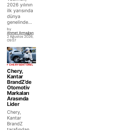
2026 yılının
ilk yarısında
dünya
genelinde…
by
Ahmet Armağan
2 Ağustos 2026,
09:57
CHERY
SEKTÖREL
Chery,
Kantar
BrandZ’de
Otomotiv
Markaları
Arasında
Lider
Chery,
Kantar
BrandZ
tarafından