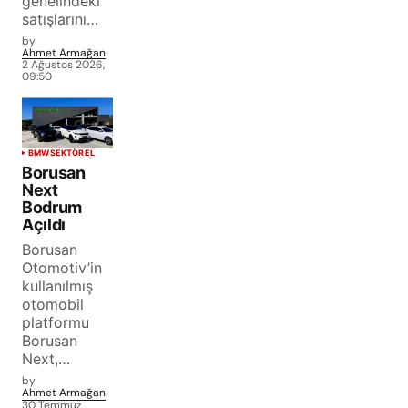
genelindeki
satışlarını…
by
Ahmet Armağan
2 Ağustos 2026,
09:50
BMW
SEKTÖREL
Borusan
Next
Bodrum
Açıldı
Borusan
Otomotiv’in
kullanılmış
otomobil
platformu
Borusan
Next,…
by
Ahmet Armağan
30 Temmuz