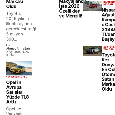
Makyajlandı:
Markası
KAMPAN
NISSAN
İşte 2026
Oldu
Nissa
Özellikleri
Toyota,
Ağust
ve Menzili!
2026 yılının
Kamp
ilk altı ayında
ı: Qas
gerçekleştirdiği
2.199
5 milyon
TL’de
390…
Başlıy
by
SEKTÖRE
Ahmet Armağan
TOYOTA
2 Ağustos 2026,
Toyota
10:04
Kez
Dünya
En Ço
Otomo
OPEL
SEKTÖREL
Satan
Opel’in
Marka
Avrupa
Oldu
Satışları
Yüzde 11,8
Arttı
Opel ve
Vauxhall,