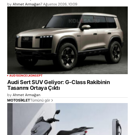
by
Ahmet Armağan
7 Ağustos 2026, 10:09
AUDI
GÜNCEL
KONSEPT
Audi Sert SUV Geliyor: G-Class Rakibinin
Tasarımı Ortaya Çıktı
by
Ahmet Armağan
Tümünü gör
MOTOSİKLET