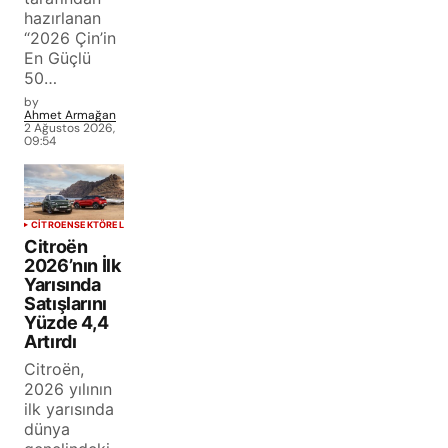
hazırlanan
“2026 Çin’in
En Güçlü
50…
by
Ahmet Armağan
2 Ağustos 2026,
09:54
CITROEN
SEKTÖREL
Citroën
2026’nın İlk
Yarısında
Satışlarını
Yüzde 4,4
Artırdı
Citroën,
2026 yılının
ilk yarısında
dünya