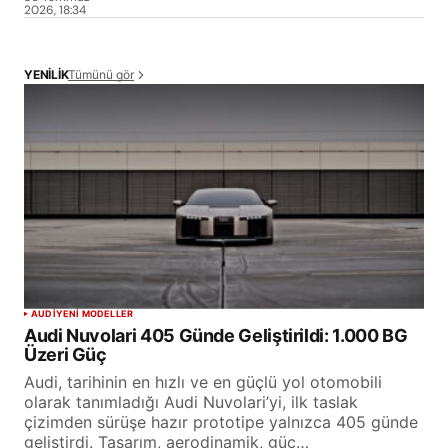
2026, 18:34
Tümünü gör
YENİLİK
AUDI
YENİ MODELLER
Audi Nuvolari 405 Günde Geliştirildi: 1.000 BG
Üzeri Güç
Audi, tarihinin en hızlı ve en güçlü yol otomobili
olarak tanımladığı Audi Nuvolari’yi, ilk taslak
çizimden sürüşe hazır prototipe yalnızca 405 günde
geliştirdi. Tasarım, aerodinamik, güç…