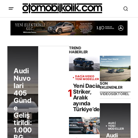
TREND
HABERLER
Audi
Nuvo
DACIA
VIDEO
YENİ MODELLER
SON
lari
Yeni Dacia
EKLENENLER
Striker,
405
VIDEO
SEKTÖREL
Aralık
Günd
ayında
e
Türkiye’de
Geliş
tirildi:
AUDI
YENİ
1.000
MODELLER
Audi
BG