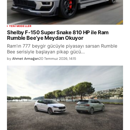
YENİ MODELLER
Shelby F-150 Super Snake 810 HP ile Ram
Rumble Bee’ye Meydan Okuyor
Ram’ın 777 beygir gücüyle piyasayı sarsan Rumble
Bee serisiyle başlayan pikap gücü…
by
Ahmet Armağan
20 Temmuz 2026, 14:15