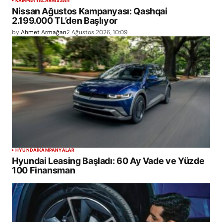
KAMPANYALAR
NISSAN
Nissan Ağustos Kampanyası: Qashqai
2.199.000 TL’den Başlıyor
by
Ahmet Armağan
2 Ağustos 2026, 10:09
HYUNDAI
KAMPANYALAR
Hyundai Leasing Başladı: 60 Ay Vade ve Yüzde
100 Finansman