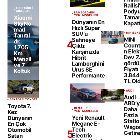
Rallis
ELEKTRİKLİ
Pody
ARAÇLAR
LAMBORGHINI
YENİ MODELLER
Tamam
Xiaomi
Dünyanın En
Kapatt
SkyNo
Hızlı Süper
mad
SUV’u
MINI
SEK
Tanıtıl
MINI
Sahneye
dı:
Coun
Çıktı:
1.705
n Elekt
Karşınızda
Km
Dev 
Hibrit
Menzil
gördü
Lamborghini
ve 7
Fiyatı
Urus SE
Koltuk
3.844
Performante
TL Ol
AUDI
Audi
SEKTÖREL
TOYOTA
ABD’y
Toyota 7.
Daha
RENAULT
Kez
YENİ MODELLER
Fazla
Yeni Renault
Dünyanın
Statio
Megane E-
En Çok
Wago
Tech
Otomobil
Getire
Electric
Satan