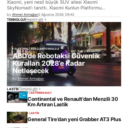
Xiaomi, yeni nesil büyük SUV ailesi Xiaomi
SkyNomad’ı tanıttı. Xiaomi Kunlun Platformu…
by
Ahmet Armağan
2 Ağustos 2026, 09:42
Hepsini gör
TEKNOLOJİ
ELEKTRİKLİ ARAÇLAR
TEKNOLOJİ
ABD’de Robotaksi Güvenlik
Kuralları 2028’e Kadar
Netleşecek
by
Ahmet Armağan
Tümünü gör
LASTİK
LASTİK
RENAULT
Continental ve Renault’dan Menzili 30
Km Artıran Lastik
LASTİK
General Tire’dan yeni Grabber AT3 Plus