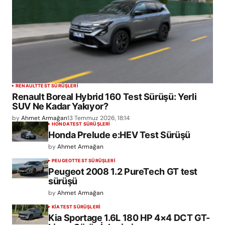
RENAULT
TEST SÜRÜŞLERİ
Renault Boreal Hybrid 160 Test Sürüşü: Yerli
SUV Ne Kadar Yakıyor?
by
Ahmet Armağan
13 Temmuz 2026, 18:14
HONDA
TEST SÜRÜŞLERİ
Honda Prelude e:HEV Test Sürüşü
by
Ahmet Armağan
PEUGEOT
TEST SÜRÜŞLERİ
Peugeot 2008 1.2 PureTech GT test
sürüşü
by
Ahmet Armağan
KIA
TEST SÜRÜŞLERİ
Kia Sportage 1.6L 180 HP 4×4 DCT GT-