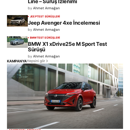
Line – Sürüş İzlenimi
by
Ahmet Armağan
JEEP
TEST SÜRÜŞLERİ
Jeep Avenger 4xe İncelemesi
by
Ahmet Armağan
BMW
TEST SÜRÜŞLERİ
BMW X1 xDrive25e M Sport Test
Sürüşü
by
Ahmet Armağan
Hepsini gör
KAMPANYA