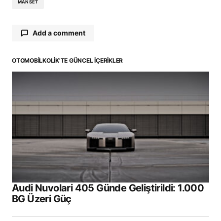
MANSET
Add a comment
OTOMOBILKOLIK'TE GÜNCEL İÇERIKLER
E-posta adresiniz yayınlanmayacak.
Gerekli
alanlar
*
ile işaretlenmişlerdir
Comment
*
Your Name
*
Audi Nuvolari 405 Günde Geliştirildi: 1.000
BG Üzeri Güç
Your E-mail
*