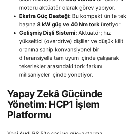
motoru aktüatör olarak görev yapıyor.
Ekstra Güç Desteği:
Bu kompakt ünite tek
başına
8 kW güç ve 40 Nm tork
üretiyor.
Gelişmiş Dişli Sistemi:
Aktüatör; hız
yükseltici (overdrive) dişliler ve düşük kilit
oranına sahip konvansiyonel bir
diferansiyelle tam uyum içinde çalışarak
tekerlekler arasındaki tork farkını
milisaniyeler içinde yönetiyor.
Yapay Zekâ Gücünde
Yönetim: HCP1 İşlem
Platformu
Yeni Audi RS 5’te şasi ve güç-aktarma