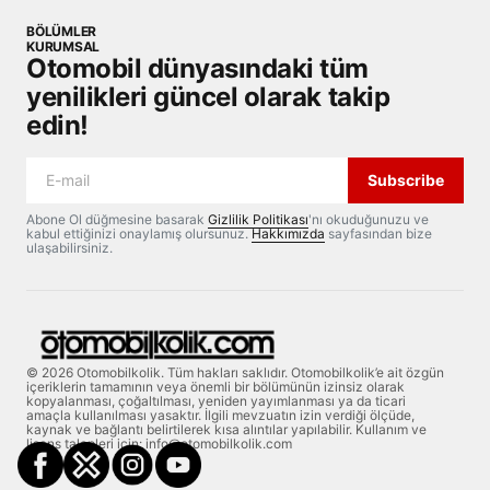
BÖLÜMLER
KURUMSAL
Otomobil dünyasındaki tüm
yenilikleri güncel olarak takip
edin!
Subscribe
Abone Ol düğmesine basarak
Gizlilik Politikası
'nı okuduğunuzu ve
kabul ettiğinizi onaylamış olursunuz.
Hakkımızda
sayfasından bize
ulaşabilirsiniz.
© 2026 Otomobilkolik. Tüm hakları saklıdır. Otomobilkolik’e ait özgün
içeriklerin tamamının veya önemli bir bölümünün izinsiz olarak
kopyalanması, çoğaltılması, yeniden yayımlanması ya da ticari
amaçla kullanılması yasaktır. İlgili mevzuatın izin verdiği ölçüde,
kaynak ve bağlantı belirtilerek kısa alıntılar yapılabilir. Kullanım ve
lisans talepleri için: info@otomobilkolik.com