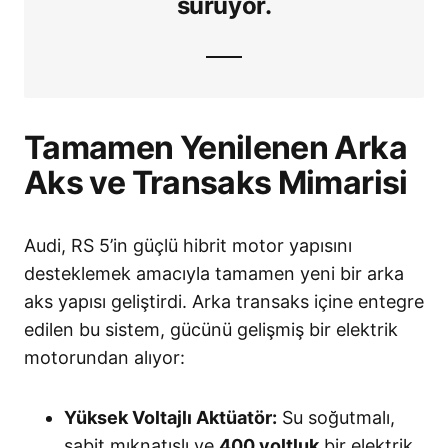
sürüyor
.
Tamamen Yenilenen Arka
Aks ve Transaks Mimarisi
Audi, RS 5’in güçlü hibrit motor yapısını
desteklemek amacıyla tamamen yeni bir arka
aks yapısı geliştirdi
. Arka transaks içine entegre
edilen bu sistem, gücünü gelişmiş bir elektrik
motorundan alıyor
:
Yüksek Voltajlı Aktüatör:
Su soğutmalı,
sabit mıknatıslı ve
400 voltluk
bir elektrik