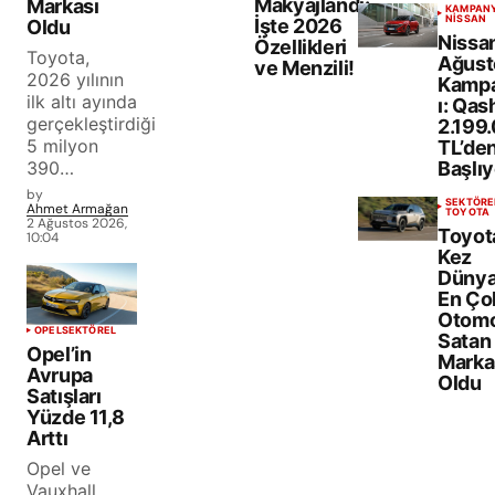
Makyajlandı:
Markası
KAMPAN
NISSAN
İşte 2026
Oldu
Nissa
Özellikleri
Toyota,
Ağust
ve Menzili!
2026 yılının
Kamp
ilk altı ayında
ı: Qas
gerçekleştirdiği
2.199
5 milyon
TL’de
390…
Başlıy
by
SEKTÖRE
Ahmet Armağan
TOYOTA
2 Ağustos 2026,
Toyota
10:04
Kez
Dünya
En Ço
Otomo
OPEL
SEKTÖREL
Satan
Opel’in
Marka
Avrupa
Oldu
Satışları
Yüzde 11,8
Arttı
Opel ve
Vauxhall,