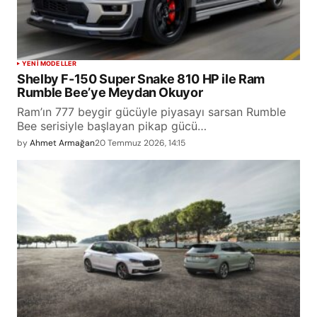
YENİ MODELLER
Shelby F-150 Super Snake 810 HP ile Ram
Rumble Bee’ye Meydan Okuyor
Ram’ın 777 beygir gücüyle piyasayı sarsan Rumble
Bee serisiyle başlayan pikap gücü…
by
Ahmet Armağan
20 Temmuz 2026, 14:15