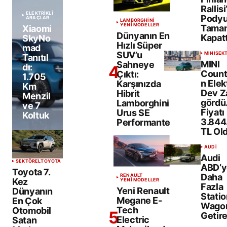
Rallis
ELEKTRİKLİ
Pody
ARAÇLAR
LAMBORGHINI
YENİ MODELLER
Tamam
Xiaomi
Dünyanın En
Kapatt
SkyNo
Hızlı Süper
mad
SUV’u
MINI
SEK
Tanıtıl
MINI
Sahneye
dı:
Coun
Çıktı:
1.705
n Elekt
Karşınızda
Km
Dev 
Hibrit
Menzil
gördü
Lamborghini
ve 7
Fiyatı
Urus SE
Koltuk
3.844
Performante
TL Ol
AUDI
Audi
SEKTÖREL
TOYOTA
ABD’y
Toyota 7.
Daha
RENAULT
Kez
YENİ MODELLER
Fazla
Yeni Renault
Dünyanın
Statio
Megane E-
En Çok
Wago
Tech
Otomobil
Getire
Electric
Satan