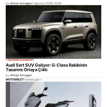
by
Ahmet Armağan
7 Ağustos 2026, 10:09
AUDI
GÜNCEL
KONSEPT
Audi Sert SUV Geliyor: G-Class Rakibinin
Tasarımı Ortaya Çıktı
by
Ahmet Armağan
Tümünü gör
MOTOSİKLET