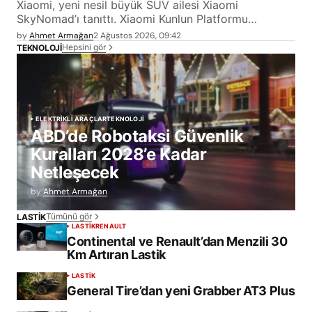
Xiaomi, yeni nesil büyük SUV ailesi Xiaomi
SkyNomad’ı tanıttı. Xiaomi Kunlun Platformu…
by
Ahmet Armağan
2 Ağustos 2026, 09:42
Hepsini gör
TEKNOLOJİ
ELEKTRİKLİ ARAÇLAR
TEKNOLOJİ
ABD’de Robotaksi Güvenlik
Kuralları 2028’e Kadar
Netleşecek
by
Ahmet Armağan
Tümünü gör
LASTİK
LASTİK
RENAULT
Continental ve Renault’dan Menzili 30
Km Artıran Lastik
LASTİK
General Tire’dan yeni Grabber AT3 Plus