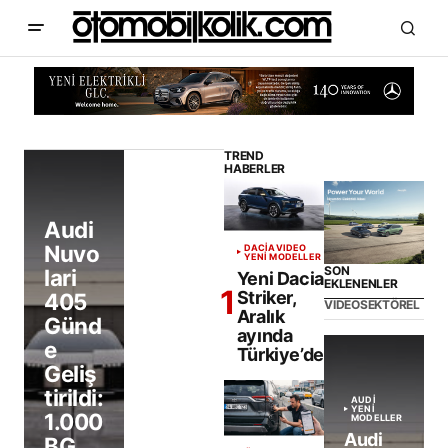
TREND
HABERLER
Audi
Nuvo
DACIA
VIDEO
YENİ MODELLER
SON
lari
Yeni Dacia
EKLENENLER
Striker,
405
VIDEO
SEKTÖREL
Aralık
Günd
ayında
e
Türkiye’de
Geliş
tirildi:
AUDI
YENİ
1.000
MODELLER
Audi
BG