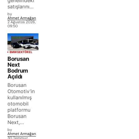
genelindeki
satışlarını…
by
Ahmet Armağan
2 Ağustos 2026,
09:50
BMW
SEKTÖREL
Borusan
Next
Bodrum
Açıldı
Borusan
Otomotiv’in
kullanılmış
otomobil
platformu
Borusan
Next,…
by
Ahmet Armağan
30 Temmuz