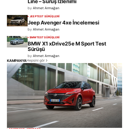
Line – Sürüş İzlenimi
by
Ahmet Armağan
JEEP
TEST SÜRÜŞLERİ
Jeep Avenger 4xe İncelemesi
by
Ahmet Armağan
BMW
TEST SÜRÜŞLERİ
BMW X1 xDrive25e M Sport Test
Sürüşü
by
Ahmet Armağan
Hepsini gör
KAMPANYA