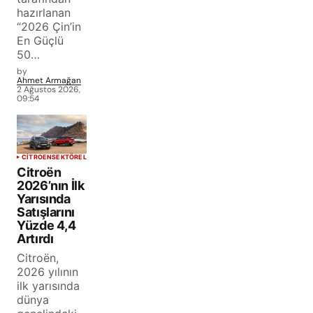
hazırlanan
“2026 Çin’in
En Güçlü
50…
by
Ahmet Armağan
2 Ağustos 2026,
09:54
CITROEN
SEKTÖREL
Citroën
2026’nın İlk
Yarısında
Satışlarını
Yüzde 4,4
Artırdı
Citroën,
2026 yılının
ilk yarısında
dünya