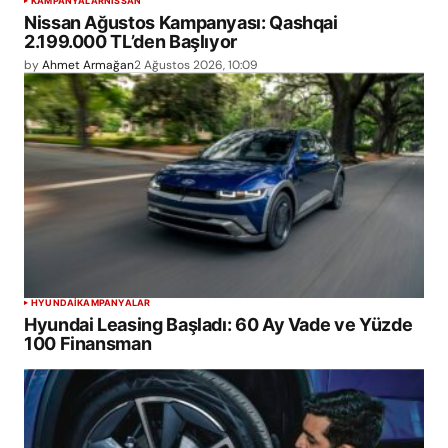
KAMPANYALAR
NISSAN
Nissan Ağustos Kampanyası: Qashqai
2.199.000 TL’den Başlıyor
by
Ahmet Armağan
2 Ağustos 2026, 10:09
HYUNDAI
KAMPANYALAR
Hyundai Leasing Başladı: 60 Ay Vade ve Yüzde
100 Finansman