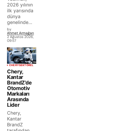
2026 yılının
ilk yarısında
dünya
genelinde…
by
Ahmet Armağan
2 Ağustos 2026,
09:57
CHERY
SEKTÖREL
Chery,
Kantar
BrandZ’de
Otomotiv
Markaları
Arasında
Lider
Chery,
Kantar
BrandZ
tarafından