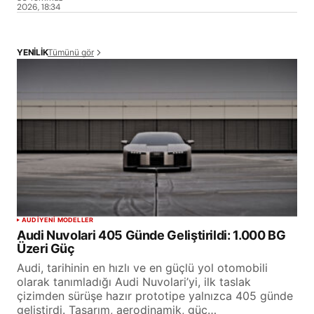
2026, 18:34
Tümünü gör
YENİLİK
AUDI
YENİ MODELLER
Audi Nuvolari 405 Günde Geliştirildi: 1.000 BG
Üzeri Güç
Audi, tarihinin en hızlı ve en güçlü yol otomobili
olarak tanımladığı Audi Nuvolari’yi, ilk taslak
çizimden sürüşe hazır prototipe yalnızca 405 günde
geliştirdi. Tasarım, aerodinamik, güç…