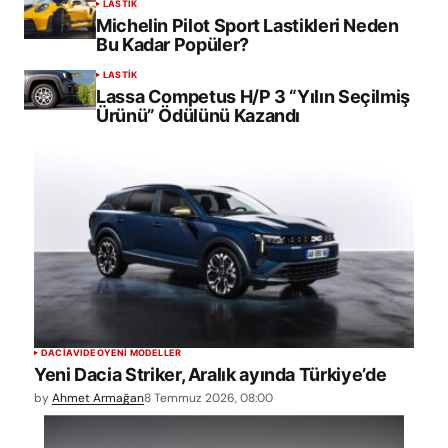
LASTİK
Michelin Pilot Sport Lastikleri Neden
Bu Kadar Popüler?
LASTİK
Lassa Competus H/P 3 “Yılın Seçilmiş
Ürünü” Ödülünü Kazandı
DACIA
VIDEO
YENİ MODELLER
Yeni Dacia Striker, Aralık ayında Türkiye’de
by
Ahmet Armağan
8 Temmuz 2026, 08:00