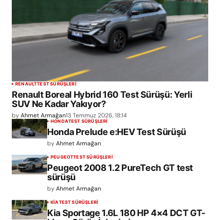
RENAULT
TEST SÜRÜŞLERİ
Renault Boreal Hybrid 160 Test Sürüşü: Yerli
SUV Ne Kadar Yakıyor?
by
Ahmet Armağan
13 Temmuz 2026, 18:14
HONDA
TEST SÜRÜŞLERİ
Honda Prelude e:HEV Test Sürüşü
by
Ahmet Armağan
PEUGEOT
TEST SÜRÜŞLERİ
Peugeot 2008 1.2 PureTech GT test
sürüşü
by
Ahmet Armağan
KIA
TEST SÜRÜŞLERİ
Kia Sportage 1.6L 180 HP 4×4 DCT GT-