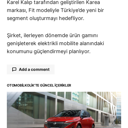
Karel Kalıp tarafından geliştirilen Karea
markası, Fit modeliyle Türkiye’de yeni bir
segment oluşturmayı hedefliyor.
Şirket, ilerleyen dönemde ürün gamını
genişleterek elektrikli mobilite alanındaki
konumunu güçlendirmeyi planlıyor.
Add a comment
OTOMOBILKOLIK'TE GÜNCEL İÇERIKLER
E-posta adresiniz yayınlanmayacak.
Gerekli
alanlar
*
ile işaretlenmişlerdir
Comment
*