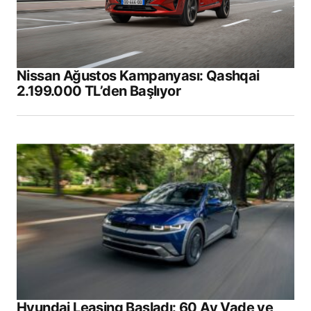
Your Name
*
Nissan Ağustos Kampanyası: Qashqai
2.199.000 TL’den Başlıyor
Your E-mail
*
Daha sonraki yorumlarımda kullanılması için
adım, e-posta adresim ve site adresim bu
tarayıcıya kaydedilsin.
Submit Comment
Hyundai Leasing Başladı: 60 Ay Vade ve