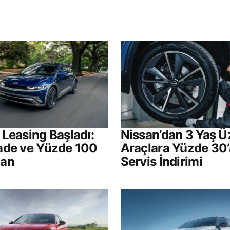
ak.
Gerekli alanlar
*
ile işaretlenmişlerdir
Your E-mail
*
Leasing Başladı:
Nissan’dan 3 Yaş Ü
ade ve Yüzde 100
Araçlara Yüzde 30’
ılması
man
Servis İndirimi
.