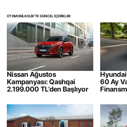
OTOMOBILKOLIK'TE GÜNCEL İÇERIKLER
E-posta adresiniz yayınlanmayac
Comment
*
Your Name
*
Nissan Ağustos
Hyundai 
Kampanyası: Qashqai
60 Ay V
Daha sonraki yorumlarımda kullan
2.199.000 TL’den Başlıyor
Finans
için adım, e-posta adresim ve site
adresim bu tarayıcıya kaydedilsin
Submit Comment