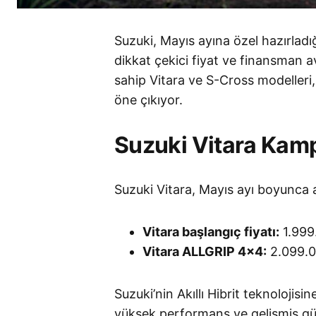
Suzuki, Mayıs ayına özel hazırla
dikkat çekici fiyat ve finansman ava
sahip Vitara ve S-Cross modelleri, 
öne çıkıyor.
Suzuki Vitara Kam
Suzuki Vitara, Mayıs ayı boyunca av
Vitara başlangıç fiyatı:
1.999
Vitara ALLGRIP 4×4:
2.099.0
Suzuki’nin Akıllı Hibrit teknolojisi
yüksek performans ve gelişmiş güve