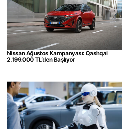
Comment
*
Your Name
*
Nissan Ağustos Kampanyası: Qashqai
2.199.000 TL’den Başlıyor
Your E-mail
*
Daha sonraki yorumlarımda kullanılması için
adım, e-posta adresim ve site adresim bu
tarayıcıya kaydedilsin.
Submit Comment