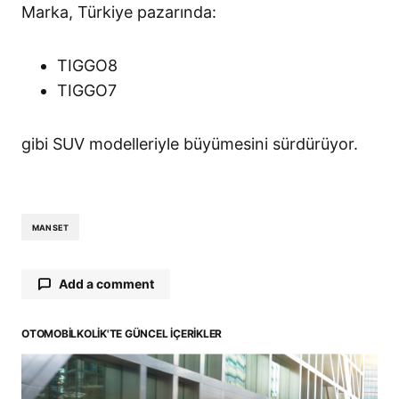
Marka, Türkiye pazarında:
TIGGO8
TIGGO7
gibi SUV modelleriyle büyümesini sürdürüyor.
MANSET
Add a comment
OTOMOBILKOLIK'TE GÜNCEL İÇERIKLER
E-posta adresiniz yayınlanmayacak.
Gerekli
alanlar
*
ile işaretlenmişlerdir