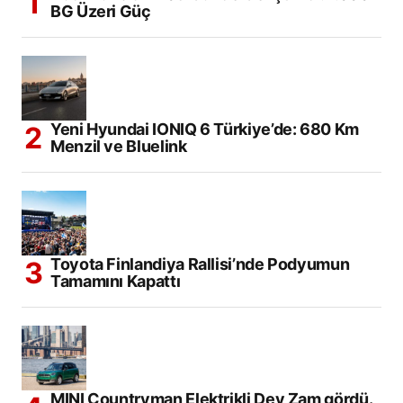
BG Üzeri Güç
Yeni Hyundai IONIQ 6 Türkiye’de: 680 Km
Menzil ve Bluelink
Toyota Finlandiya Rallisi’nde Podyumun
Tamamını Kapattı
MINI Countryman Elektrikli Dev Zam gördü.