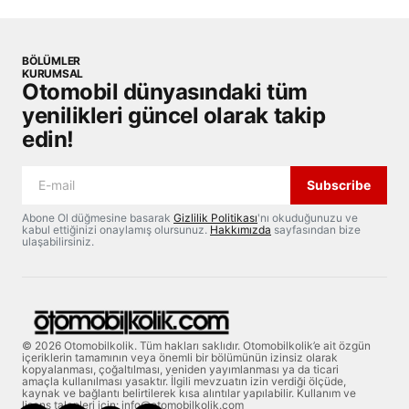
BÖLÜMLER
KURUMSAL
Otomobil dünyasındaki tüm
yenilikleri güncel olarak takip
edin!
Subscribe
Abone Ol düğmesine basarak
Gizlilik Politikası
'nı okuduğunuzu ve
kabul ettiğinizi onaylamış olursunuz.
Hakkımızda
sayfasından bize
ulaşabilirsiniz.
© 2026 Otomobilkolik. Tüm hakları saklıdır. Otomobilkolik’e ait özgün
içeriklerin tamamının veya önemli bir bölümünün izinsiz olarak
kopyalanması, çoğaltılması, yeniden yayımlanması ya da ticari
amaçla kullanılması yasaktır. İlgili mevzuatın izin verdiği ölçüde,
kaynak ve bağlantı belirtilerek kısa alıntılar yapılabilir. Kullanım ve
lisans talepleri için: info@otomobilkolik.com