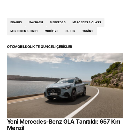
BRABUS
MAYBACH
MERCEDES
MERCEDES S-CLASS
MERCEDES S-SINIFI
MODIFIYE
SLIDER
TUNING
OTOMOBILKOLIK'TE GÜNCEL İÇERIKLER
Yeni Mercedes-Benz GLA Tanıtıldı: 657 Km
Menzil