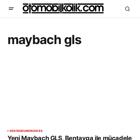
maybach gls
DEDİKODU
MERCEDES
Yeni Maybach GLS, Bentayga ile mücadele