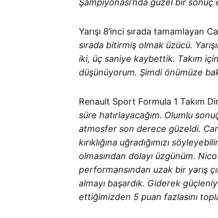
Şampiyonası’nda güzel bir sonuç eld
Yarışı 8’inci sırada tamamlayan Ca
sırada bitirmiş olmak üzücü. Yarışı
iki, üç saniye kaybettik. Takım iç
düşünüyorum. Şimdi önümüze bakıp 
Renault Sport Formula 1 Takım Dir
süre hatırlayacağım. Olumlu sonuçl
atmosfer son derece güzeldi. Carlo
kırıklığına uğradığımızı söyleyebi
olmasından dolayı üzgünüm. Nico 
performansından uzak bir yarış çı
almayı başardık. Giderek güçleniy
ettiğimizden 5 puan fazlasını topla