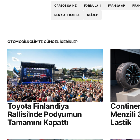
CARLOS SAINZ
FORMULA 1
FRANSA GP
FRAN
RENAUT FRANSA
SLIDER
OTOMOBILKOLIK'TE GÜNCEL İÇERIKLER
Toyota Finlandiya
Continen
Rallisi’nde Podyumun
Menzili 
Tamamını Kapattı
Lastik