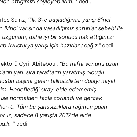
e ettiğimizi söyleyebilirim. ’’
dedi.
rlos Sainz,
‘’İlk 3’te başladığımız yarışı 8’inci
n ikinci yarısında yaşadığımız sorunlar sebebi ile
in üzgünüm, daha iyi bir sonucu hak ettiğimizi
Avusturya yarışı için hazırlanacağız.’’
dedi.
ektörü Cyril Abiteboul,
“Bu hafta sonunu uzun
arın yanı sıra taraftarın yaratmış olduğu
s’un başına gelen talihsizlikten dolayı hayal
lirim. Hedeflediği sırayı elde edememiş
ise normalden fazla zorlandı ve gerçek
karttı. Tüm bu şanssızlıklara rağmen puan
oruz, sadece 8 yarışta 2017’de elde
dık. ”
dedi.