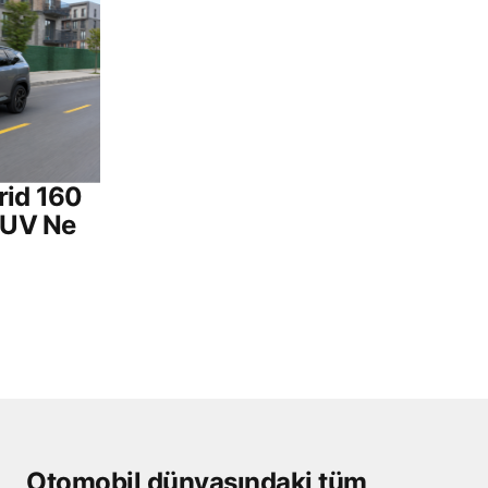
rid 160
 SUV Ne
Otomobil dünyasındaki tüm