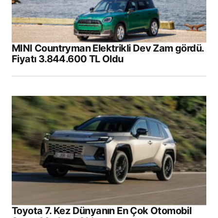
Your Name
*
MINI Countryman Elektrikli Dev Zam gördü.
Fiyatı 3.844.600 TL Oldu
Your E-mail
*
Daha sonraki yorumlarımda kullanılması için
adım, e-posta adresim ve site adresim bu
tarayıcıya kaydedilsin.
Submit Comment
Toyota 7. Kez Dünyanın En Çok Otomobil