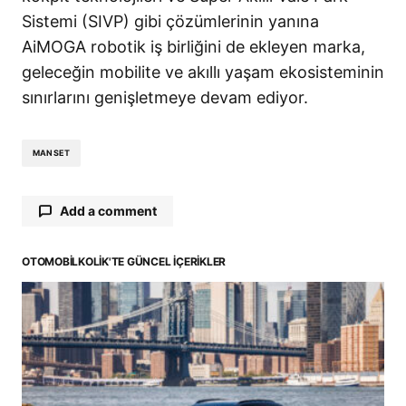
Sistemi (SIVP) gibi çözümlerinin yanına
AiMOGA robotik iş birliğini de ekleyen marka,
geleceğin mobilite ve akıllı yaşam ekosisteminin
sınırlarını genişletmeye devam ediyor.
MANSET
Add a comment
OTOMOBILKOLIK'TE GÜNCEL İÇERIKLER
E-posta adresiniz yayınlanmayacak.
Gerekli
alanlar
*
ile işaretlenmişlerdir
Comment
*