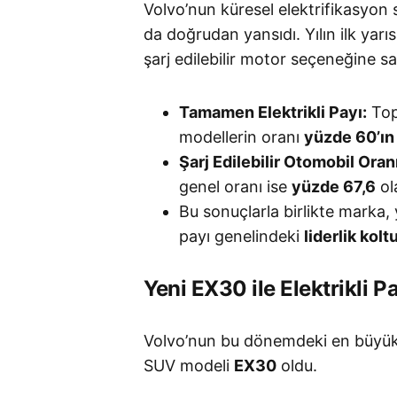
Volvo’nun küresel elektrifikasyon s
da doğrudan yansıdı
. Yılın ilk ya
şarj edilebilir motor seçeneğine sa
Tamamen Elektrikli Payı:
Topl
modellerin oranı
yüzde 60’ın
Şarj Edilebilir Otomobil Oranı
genel oranı ise
yüzde 67,6
ol
Bu sonuçlarla birlikte marka, yı
payı genelindeki
liderlik kol
Yeni EX30 ile Elektrikli P
Volvo’nun bu dönemdeki en büyük 
SUV modeli
EX30
oldu
.