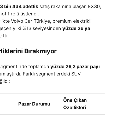
3 bin 434 adetlik
satış rakamına ulaşan EX30,
if rolü üstlendi.
likte Volvo Car Türkiye, premium elektrikli
geçen yılki %13 seviyesinden
yüzde 26’ya
ltti.
iklerini Bırakmıyor
 segmentinde toplamda
yüzde 26,2 pazar payı
amlaştırdı
. Farklı segmentlerdeki SUV
ıldı:
Öne Çıkan
Pazar Durumu
Özellikleri