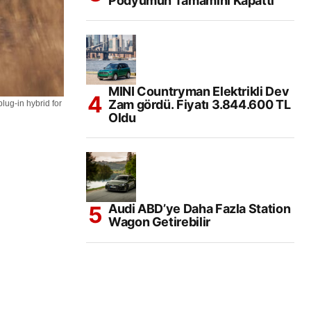
Podyumun Tamamını Kapattı
MINI Countryman Elektrikli Dev
Zam gördü. Fiyatı 3.844.600 TL
lug-in hybrid for
Oldu
Audi ABD’ye Daha Fazla Station
Wagon Getirebilir