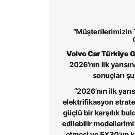
“Müşterilerimizin
Volvo Car Türkiye 
2026’nın ilk yarısı
sonuçları şu
“2026’nın ilk yarı
elektrifikasyon strat
güçlü bir karşılık bu
edilebilir modellerim
etmesi ve EX30’un kı