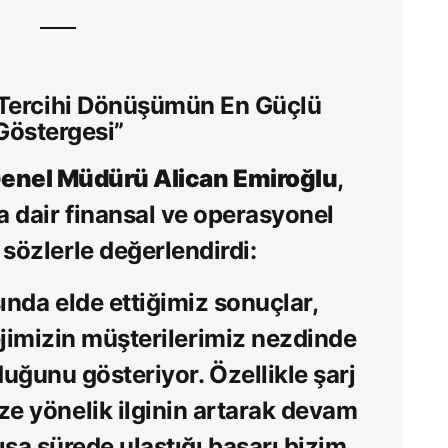
 Tercihi Dönüşümün En Güçlü
Göstergesi”
Genel Müdürü Alican Emiroğlu
,
na dair finansal ve operasyonel
 sözlerle değerlendirdi:
sında elde ettiğimiz sonuçlar,
ejimizin müşterilerimiz nezdinde
lduğunu gösteriyor
. Özellikle şarj
ize yönelik ilginin artarak devam
sa sürede ulaştığı başarı bizim