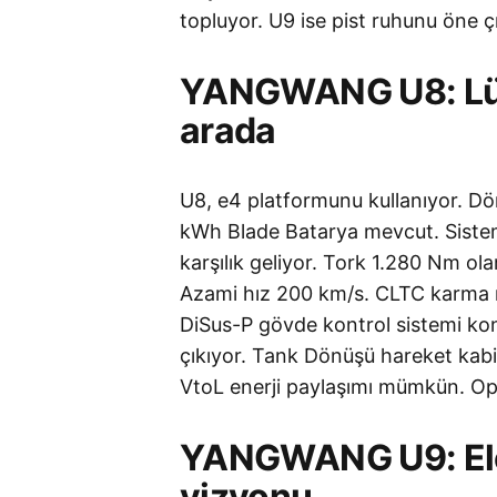
topluyor. U9 ise pist ruhunu öne ç
YANGWANG U8: Lüks 
arada
U8, e4 platformunu kullanıyor. Dö
kWh Blade Batarya mevcut. Sistem
karşılık geliyor. Tork 1.280 Nm ol
Azami hız 200 km/s. CLTC karma me
DiSus-P gövde kontrol sistemi kon
çıkıyor. Tank Dönüşü hareket kabili
VtoL enerji paylaşımı mümkün. Ops
YANGWANG U9: Elek
vizyonu