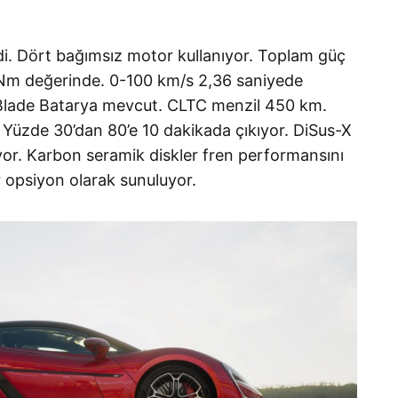
ldi. Dört bağımsız motor kullanıyor. Toplam güç
 Nm değerinde. 0-100 km/s 2,36 saniyede
 Blade Batarya mevcut. CLTC menzil 450 km.
r. Yüzde 30’dan 80’e 10 dakikada çıkıyor. DiSus-X
iyor. Karbon seramik diskler fren performansını
r opsiyon olarak sunuluyor.