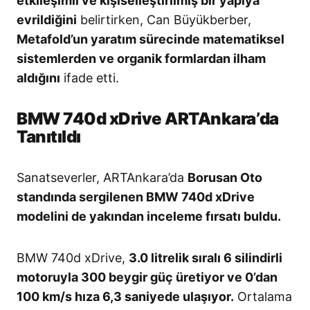
etkileşimli ve kişiselleştirilmiş bir yapıya
evrildiğini
belirtirken, Can Büyükberber,
Metafold’un yaratım sürecinde matematiksel
sistemlerden ve organik formlardan ilham
aldığını
ifade etti.
BMW 740d xDrive ARTAnkara’da
Tanıtıldı
Sanatseverler, ARTAnkara’da
Borusan Oto
standında sergilenen BMW 740d xDrive
modelini de yakından inceleme fırsatı buldu.
BMW 740d xDrive,
3.0 litrelik sıralı 6 silindirli
motoruyla 300 beygir güç üretiyor ve 0’dan
100 km/s hıza 6,3 saniyede ulaşıyor.
Ortalama