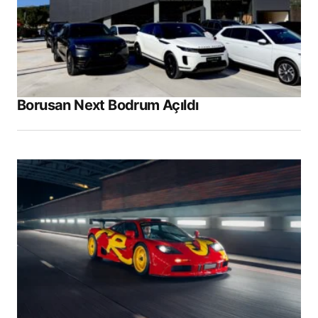
Your Name
*
Borusan Next Bodrum Açıldı
Your E-mail
*
Daha sonraki yorumlarımda kullanılması için
adım, e-posta adresim ve site adresim bu
tarayıcıya kaydedilsin.
Submit Comment