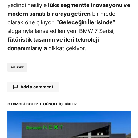
yedinci nesliyle
lüks segmentte inovasyonu ve
modern sanatı bir araya getiren
bir model
olarak öne çıkıyor.
“Geleceğin İlerisinde”
sloganıyla lanse edilen yeni BMW 7 Serisi,
fütüristik tasarımı ve ileri teknoloji
donanımlarıyla
dikkat çekiyor.
MANSET
Add a comment
OTOMOBILKOLIK'TE GÜNCEL İÇERIKLER
E-posta adresiniz yayınlanmayacak.
Gerekli
alanlar
*
ile işaretlenmişlerdir
Comment
*