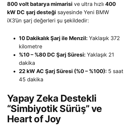
800 volt batarya mimarisi
ve ultra hızlı
400
kW DC şarj desteği
sayesinde Yeni BMW
iX3’ün şarj değerleri şu şekildedir:
10 Dakikalık Şarj ile Menzil:
Yaklaşık 372
kilometre
%10 – %80 DC Şarj Süresi:
Yaklaşık 21
dakika
22 kW AC Şarj Süresi (%0 – %100):
5 saat
45 dakika
Yapay Zeka Destekli
“Simbiyotik Sürüş” ve
Heart of Joy