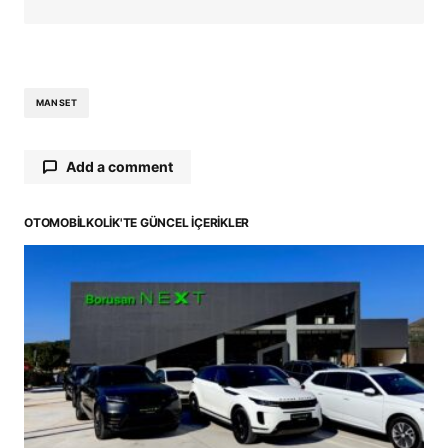
MANSET
Add a comment
OTOMOBILKOLIK'TE GÜNCEL İÇERIKLER
E-posta adresiniz yayınlanmayacak.
Gerekli
alanlar
*
ile işaretlenmişlerdir
Comment
*