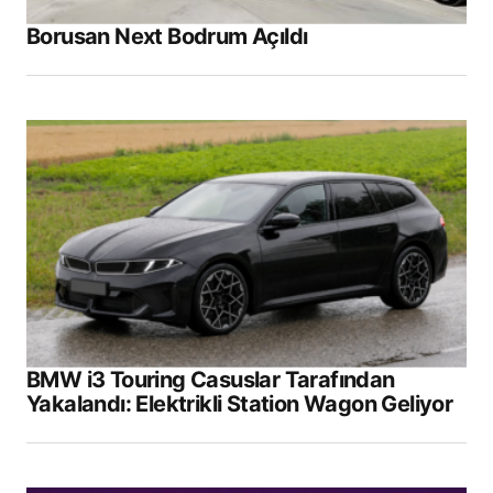
Your Name
*
Borusan Next Bodrum Açıldı
Your E-mail
*
Daha sonraki yorumlarımda kullanılması için
adım, e-posta adresim ve site adresim bu
tarayıcıya kaydedilsin.
Submit Comment
BMW i3 Touring Casuslar Tarafından
Yakalandı: Elektrikli Station Wagon Geliyor