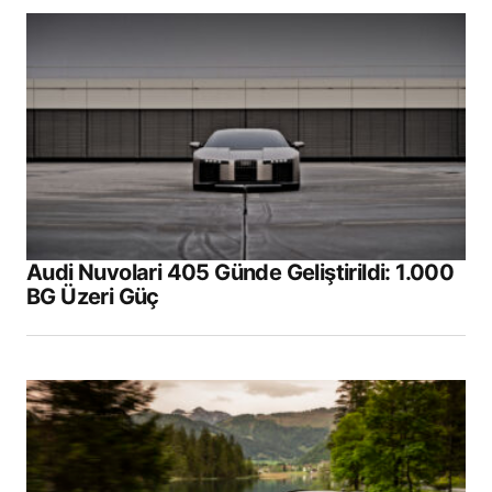
E-posta adresiniz yayınlanmayacak.
Gerekli
alanlar
*
ile işaretlenmişlerdir
Comment
*
Your Name
*
Audi Nuvolari 405 Günde Geliştirildi: 1.000
BG Üzeri Güç
Your E-mail
*
Daha sonraki yorumlarımda kullanılması için
adım, e-posta adresim ve site adresim bu
tarayıcıya kaydedilsin.