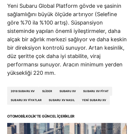
Yeni Subaru Global Platform gövde ve şasinin
sağlamlığını büyük ölçüde artırıyor (Selefine
göre %70 ila %100 artış). Süspansiyon
sisteminde yapılan önemli iyileştirmeler, daha
alçak bir ağırlık merkezi sağlıyor ve daha keskin
bir direksiyon kontrolü sunuyor. Artan kesinlik,
düz şeritte çok daha iyi stabilite, viraj
performansı sunuyor. Aracın minimum yerden
yüksekliği 220 mm.
2018 SUBARU XV
SLIDER
SUBARU XV
SUBARU XV FIYAT
SUBARU XV FIYATLAR
SUBARU XV NASIL
YENI SUBARU XV
OTOMOBILKOLIK'TE GÜNCEL İÇERIKLER