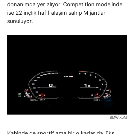
donanımda yer alıyor. Competition modelinde
ise 22 inçlik hafif alaşım sahip M jantlar
sunuluyor.
BMW X5M
Kabinde de sportif ama bir o kadar da lüks