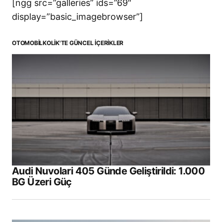
[ngg src=”galleries” ids=”69″
display=”basic_imagebrowser”]
OTOMOBILKOLIK'TE GÜNCEL İÇERIKLER
Audi Nuvolari 405 Günde Geliştirildi: 1.000
BG Üzeri Güç