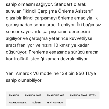
sahip olmasını sağlıyor. Standart olarak
sunulan “İkincil Çarpışma Önleme Asistanı”
olası bir ikinci çarpışmayı önleme amacıyla ilk
çarpışmadan sonra aracı frenliyor. İki bağımsız
sensör sayesinde çarpışmanın derecesini
algılıyor ve çarpışma yeterince kuvvetliyse
aracı frenliyor ve hızını 10 km/s’ ye kadar
düşürüyor. Frenleme esnasında sürücü aracın
kontrolünü istediği zaman devralabiliyor.
Yeni Amarok V6 modeline 139 bin 950 TL’ye
sahip olunabiliyor.
AMAROK
AMAROK 2017
AMAROK FIYAT
AMAROK FIYAT LISTESI
AMAROK NASIL
SLIDER
YENI AMAROK