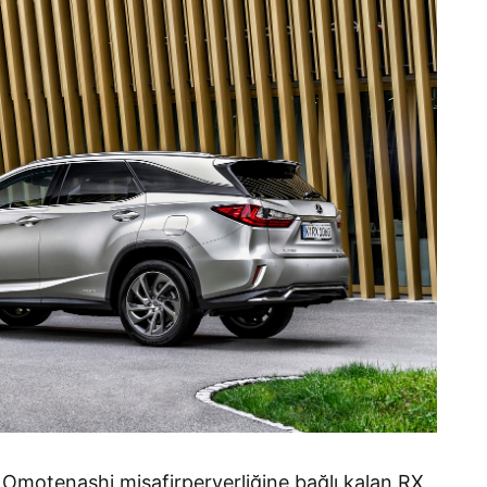
ve Omotenashi misafirperverliğine bağlı kalan RX