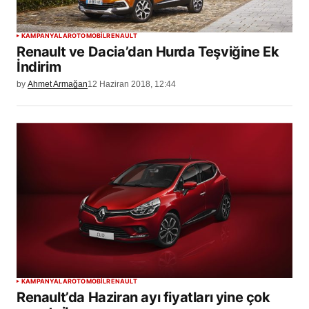
KAMPANYALAR
OTOMOBİL
RENAULT
Renault ve Dacia’dan Hurda Teşviğine Ek
İndirim
by
Ahmet Armağan
12 Haziran 2018, 12:44
KAMPANYALAR
OTOMOBİL
RENAULT
Renault’da Haziran ayı fiyatları yine çok