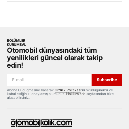
BÖLÜMLER
KURUMSAL
Otomobil dünyasındaki tüm
yenilikleri güncel olarak takip
edin!
Subscribe
Abone Ol düğmesine basarak
Gizlilik Politikası
'nı okuduğunuzu ve
kabul ettiğinizi onaylamış olursunuz.
Hakkımızda
sayfasından bize
ulaşabilirsiniz.