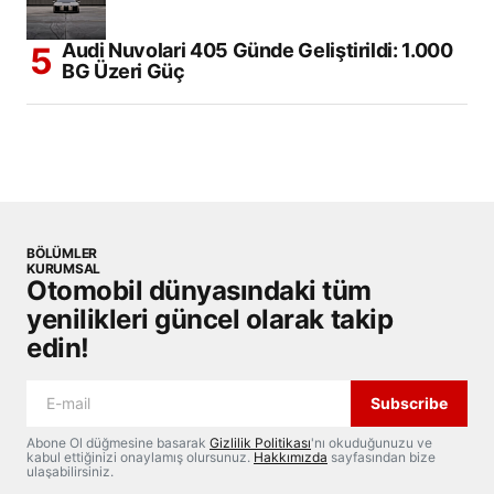
Audi Nuvolari 405 Günde Geliştirildi: 1.000
BG Üzeri Güç
BÖLÜMLER
KURUMSAL
Otomobil dünyasındaki tüm
yenilikleri güncel olarak takip
edin!
Subscribe
Abone Ol düğmesine basarak
Gizlilik Politikası
'nı okuduğunuzu ve
kabul ettiğinizi onaylamış olursunuz.
Hakkımızda
sayfasından bize
ulaşabilirsiniz.