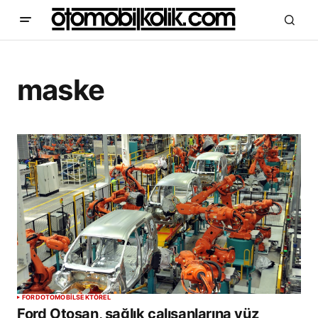
maske
FORD
OTOMOBİL
SEKTÖREL
Ford Otosan, sağlık çalışanlarına yüz