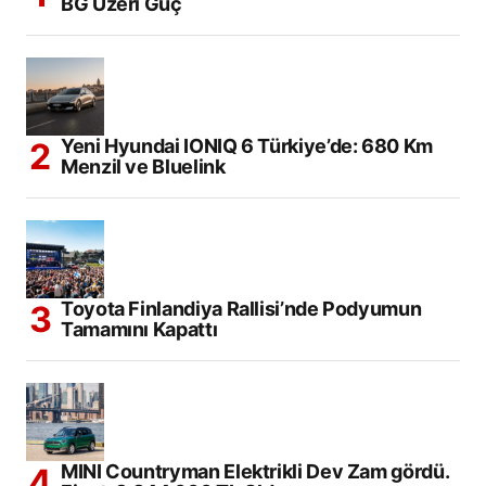
BG Üzeri Güç
Yeni Hyundai IONIQ 6 Türkiye’de: 680 Km
Menzil ve Bluelink
Toyota Finlandiya Rallisi’nde Podyumun
Tamamını Kapattı
MINI Countryman Elektrikli Dev Zam gördü.