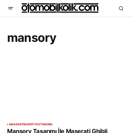
mansory
MASERATI
MODİFİYE
OTOMOBİL
Mansory Tasarımı İle Maserati Ghibli