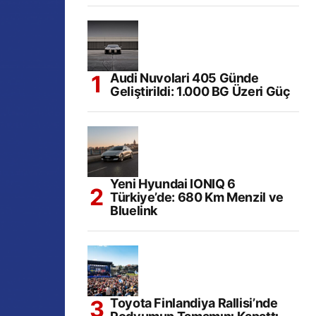
Audi Nuvolari 405 Günde
Geliştirildi: 1.000 BG Üzeri Güç
Yeni Hyundai IONIQ 6
Türkiye’de: 680 Km Menzil ve
Bluelink
Toyota Finlandiya Rallisi’nde