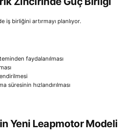
ik Zincirinde Güç Birliği
e iş birliğini artırmayı planlıyor.
isteminden faydalanılması
lması
endirilmesi
a süresinin hızlandırılması
çin Yeni Leapmotor Modeli