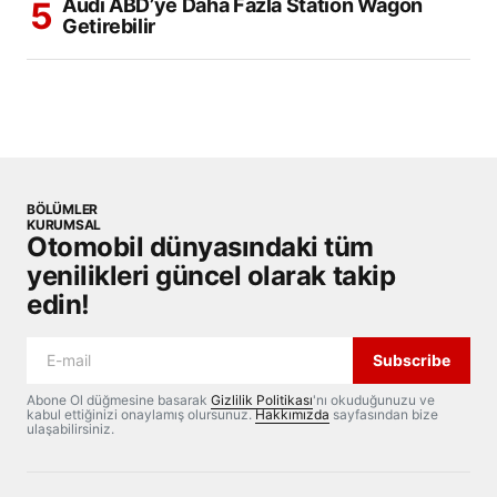
Audi ABD’ye Daha Fazla Station Wagon
Getirebilir
BÖLÜMLER
KURUMSAL
Otomobil dünyasındaki tüm
yenilikleri güncel olarak takip
edin!
Subscribe
Abone Ol düğmesine basarak
Gizlilik Politikası
'nı okuduğunuzu ve
kabul ettiğinizi onaylamış olursunuz.
Hakkımızda
sayfasından bize
ulaşabilirsiniz.