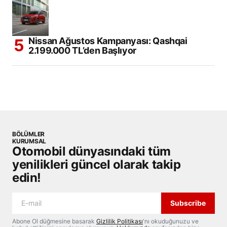
Nissan Ağustos Kampanyası: Qashqai
2.199.000 TL’den Başlıyor
BÖLÜMLER
KURUMSAL
Otomobil dünyasındaki tüm
yenilikleri güncel olarak takip
edin!
Subscribe
Abone Ol düğmesine basarak
Gizlilik Politikası
'nı okuduğunuzu ve