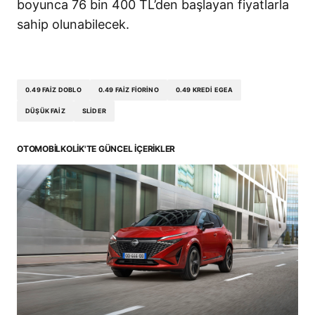
boyunca 76 bin 400 TL’den başlayan fiyatlarla
sahip olunabilecek.
0.49 FAIZ DOBLO
0.49 FAIZ FIORINO
0.49 KREDI EGEA
DÜŞÜK FAIZ
SLIDER
OTOMOBILKOLIK'TE GÜNCEL İÇERIKLER