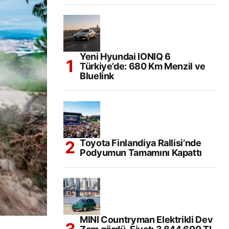
Yeni Hyundai IONIQ 6
Türkiye’de: 680 Km Menzil ve
Bluelink
Toyota Finlandiya Rallisi’nde
Podyumun Tamamını Kapattı
MINI Countryman Elektrikli Dev