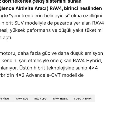
dört tekerlek çekiş sistemini sunan
lence Aktivite Aracı) RAV4, birinci neslinden
eçte
“yeni trendlerin belirleyicisi” olma özelliğini
k hibrit SUV modeliyle de pazarda yer alan RAV4
mesi, yüksek peformans ve düşük yakıt tüketimi
fa açtı.
k motoru, daha fazla güç ve daha düşük emisyon
i kendini şarj etmesiyle öne çıkan RAV4 Hybrid,
mlanıyor. Üstün hibrit teknolojisine sahip 4×4
brid’in 4×2 Advance e-CVT modeli de
4 FIYAT
RAV4 LOG
RAV4 LPG
RAV4 NASIL
TOYOTA RAV4