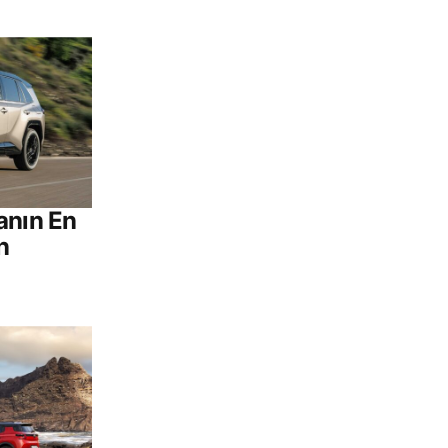
anın En
n