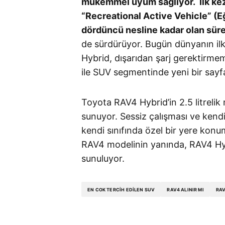
mükemmel uyum sağlıyor. İlk kez 
“Recreational Active Vehicle” (Eğ
dördüncü nesline kadar olan sür
de sürdürüyor. Bugün dünyanın il
Hybrid, dışarıdan şarj gerektirme
ile SUV segmentinde yeni bir say
Toyota RAV4 Hybrid’in 2.5 litreli
sunuyor. Sessiz çalışması ve kend
kendi sınıfında özel bir yere konu
RAV4 modelinin yanında, RAV4 Hy
sunuluyor.
EN COK TERCIH EDILEN SUV
RAV4 ALINIR MI
RAV