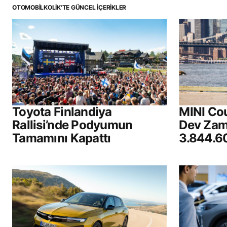
OTOMOBILKOLIK'TE GÜNCEL İÇERIKLER
Toyota Finlandiya
MINI Cou
Rallisi’nde Podyumun
Dev Zam 
Tamamını Kapattı
3.844.6