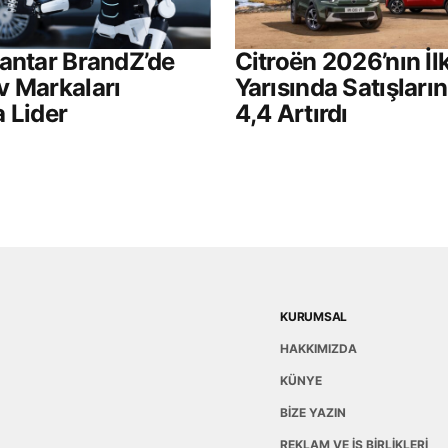
antar BrandZ’de
Citroën 2026’nın İl
v Markaları
Yarısında Satışları
 Lider
4,4 Artırdı
KURUMSAL
HAKKIMIZDA
KÜNYE
BİZE YAZIN
REKLAM VE İŞ BİRLİKLERİ