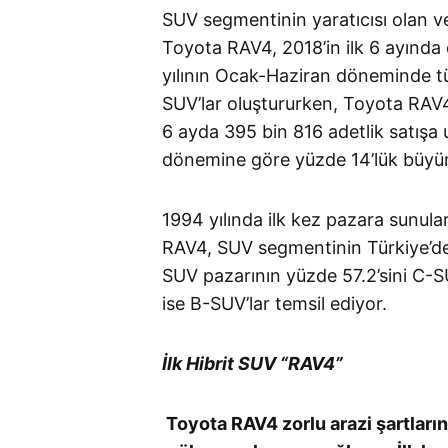
SUV segmentinin yaratıcısı olan v
Toyota RAV4, 2018’in ilk 6 ayınd
yılının Ocak-Haziran döneminde t
SUV’lar oluştururken, Toyota RAV4,
6 ayda 395 bin 816 adetlik satışa 
dönemine göre yüzde 14’lük büyüme
1994 yılında ilk kez pazara sunu
RAV4, SUV segmentinin Türkiye’d
SUV pazarının yüzde 57.2’sini C-SU
ise B-SUV’lar temsil ediyor.
İlk Hibrit SUV “RAV4”
Toyota RAV4 zorlu arazi şartların