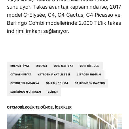
sunuluyor. Takas avantajı kapsamında ise, 2017
model C-Elysée, C4, C4 Cactus, C4 Picasso ve
Berlingo Combi modellerinde 2.000 TL’lik takas
indirimi imkanı sağlanıyor.
2017 C3 FIYAT
2017 C4
2017 C4 FIYAT
2017 CITROEN
CITROEN FIYAT
CITROEN FIYAT LISTESI
CITROEN INDIRIM
CITROEN KAMPANYA
SAHIBINDEN C4
SAHIBINDEN CACTUS
SAHIBINDEN CITROEN
SLIDER
OTOMOBILKOLIK'TE GÜNCEL İÇERIKLER