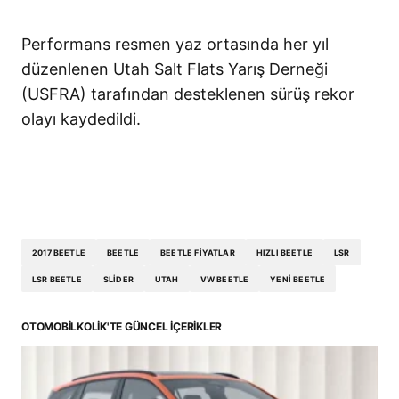
Performans resmen yaz ortasında her yıl
düzenlenen Utah Salt Flats Yarış Derneği
(USFRA) tarafından desteklenen sürüş rekor
olayı kaydedildi.
beetle, vw beetle, hızlı beetle, lsr, lsr beetle,
utah, beetle fiyatlar, yeni beetle, 2017 beetle
2017 BEETLE
BEETLE
BEETLE FIYATLAR
HIZLI BEETLE
LSR
LSR BEETLE
SLIDER
UTAH
VW BEETLE
YENI BEETLE
OTOMOBILKOLIK'TE GÜNCEL İÇERIKLER