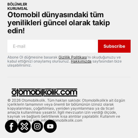
BÖLÜMLER
KURUMSAL
Otomobil dünyasındaki tüm
yenilikleri güncel olarak takip
edin!
Subscribe
Abone Ol düğmesine basarak
Gizlilik Politikası
'nı okuduğunuzu ve
kabul ettiğinizi onaylamış olursunuz.
Hakkımızda
sayfasından bize
ulaşabilirsiniz.
© 2026 Otomobilkolik. Tüm hakları saklıdır. Otomobilkolik’e ait özgün
içeriklerin tamamının veya önemli bir bölümünün izinsiz olarak
kopyalanması, çoğaltılması, yeniden yayımlanması ya da ticari
amaçla kullanılması yasaktır. İlgili mevzuatın izin verdiği ölçüde,
kaynak ve bağlantı belirtilerek kısa alıntılar yapılabilir. Kullanım ve
lisans talepleri için: info@otomobilkolik.com