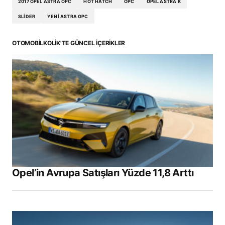
2017 OPEL ASTRA OPC
HOT HATCH
OPC
OPEL ASTRA K
SLIDER
YENI ASTRA OPC
OTOMOBILKOLIK'TE GÜNCEL İÇERIKLER
Opel’in Avrupa Satışları Yüzde 11,8 Arttı