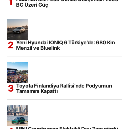
BG Üzeri Güç
Yeni Hyundai IONIQ 6 Türkiye’de: 680 Km
Menzil ve Bluelink
Toyota Finlandiya Rallisi’nde Podyumun
Tamamını Kapattı
MINI Countryman Elektrikli Dev Zam gördü.