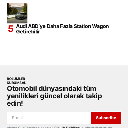
Audi ABD’ye Daha Fazla Station Wagon
Getirebilir
BÖLÜMLER
KURUMSAL
Otomobil dünyasındaki tüm
yenilikleri güncel olarak takip
edin!
Subscribe
Abone Ol düğmesine basarak
Gizlilik Politikası
'nı okuduğunuzu ve