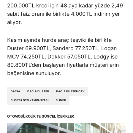
200.000TL kredi için 48 aya kadar yüzde 2,49
sabit faiz oranı ile birlikte 4.000TL indirim yer
alıyor.
Kasım ayında hurda araç teşviki ile birlikte
Duster 69.900TL, Sandero 77.250TL, Logan
MCV 74.250TL, Dokker 57.050TL, Lodgy ise
89.800TL’den başlayan fiyatlarla müşterilerin
beğenisine sunuluyor.
DACIA
DACIA DUSTER
DACIA DUSTER ÖTV
DUSTER ÖTV KAMPANYASI
SLIDER
OTOMOBILKOLIK'TE GÜNCEL İÇERIKLER