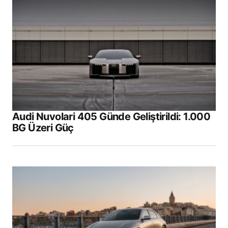
alanlar
*
ile işaretlenmişlerdir
Comment
*
Your Name
*
Audi Nuvolari 405 Günde Geliştirildi: 1.000
BG Üzeri Güç
Your E-mail
*
Daha sonraki yorumlarımda kullanılması için
adım, e-posta adresim ve site adresim bu
tarayıcıya kaydedilsin.
Submit Comment