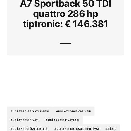
A7 Sportback 50 TDI
quattro 286 hp
tiptronic: € 146.381
yeni audi a7 fiyatı, yeni audi a7 2018, audi a7
sportback 2018 fiyat, audi a7 2018 fiyat
listesi, audi a7 2018 fiyatları, audi a7 2018 fiyat
sıfır, audi a7 2018 fiyatı, audi a7 2018 özellikleri
AUDI A7 2018 FIYAT LISTESI
AUDI A7 2018 FIYAT SIFIR
AUDI A7 2018 FIYATI
AUDI A7 2018 FIYATLARI
AUDI A7 2018 ÖZELLIKLERI
AUDI A7 SPORTBACK 2018 FIYAT
SLIDER