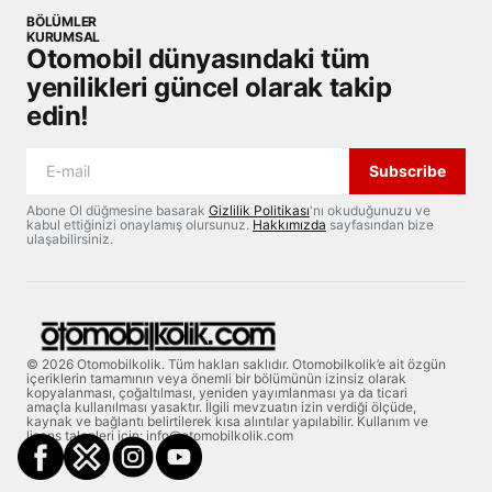
BÖLÜMLER
KURUMSAL
Otomobil dünyasındaki tüm
yenilikleri güncel olarak takip
edin!
Subscribe
Abone Ol düğmesine basarak
Gizlilik Politikası
'nı okuduğunuzu ve
kabul ettiğinizi onaylamış olursunuz.
Hakkımızda
sayfasından bize
ulaşabilirsiniz.
© 2026 Otomobilkolik. Tüm hakları saklıdır. Otomobilkolik’e ait özgün
içeriklerin tamamının veya önemli bir bölümünün izinsiz olarak
kopyalanması, çoğaltılması, yeniden yayımlanması ya da ticari
amaçla kullanılması yasaktır. İlgili mevzuatın izin verdiği ölçüde,
kaynak ve bağlantı belirtilerek kısa alıntılar yapılabilir. Kullanım ve
lisans talepleri için: info@otomobilkolik.com