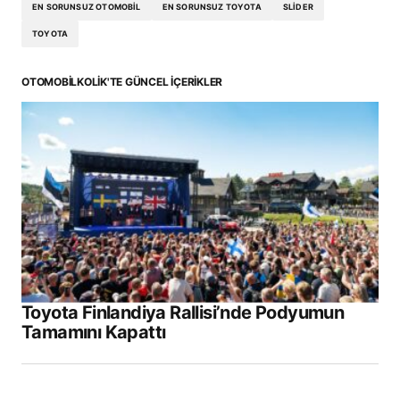
EN SORUNSUZ OTOMOBIL
EN SORUNSUZ TOYOTA
SLIDER
TOYOTA
OTOMOBILKOLIK'TE GÜNCEL İÇERIKLER
Toyota Finlandiya Rallisi’nde Podyumun
Tamamını Kapattı