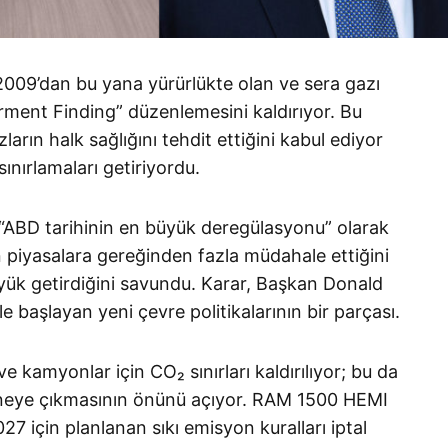
009’dan bu yana yürürlükte olan ve sera gazı
rment Finding” düzenlemesini kaldırıyor. Bu
arın halk sağlığını tehdit ettiğini kabul ediyor
ınırlamaları getiriyordu.
 “ABD tarihinin en büyük deregülasyonu” olarak
 piyasalara gereğinden fazla müdahale ettiğini
 yük getirdiğini savundu. Karar, Başkan Donald
 başlayan yeni çevre politikalarının bir parçası.
ve kamyonlar için CO₂ sınırları kaldırılıyor; bu da
hneye çıkmasının önünü açıyor. RAM 1500 HEMI
7 için planlanan sıkı emisyon kuralları iptal