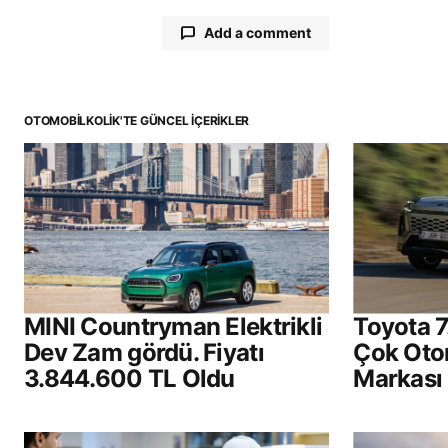
Add a comment
OTOMOBILKOLIK'TE GÜNCEL İÇERIKLER
E-posta adresiniz yayınlanmayac
Comment
*
Your Name
*
MINI Countryman Elektrikli
Toyota 7
Dev Zam gördü. Fiyatı
Çok Oto
Daha sonraki yorumlarımda kullan
3.844.600 TL Oldu
Markası
için adım, e-posta adresim ve site
adresim bu tarayıcıya kaydedilsin