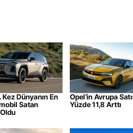
ak.
Gerekli alanlar
*
ile işaretlenmişlerdir
Your E-mail
*
. Kez Dünyanın En
Opel’in Avrupa Satı
mobil Satan
Yüzde 11,8 Arttı
ılması
 Oldu
.