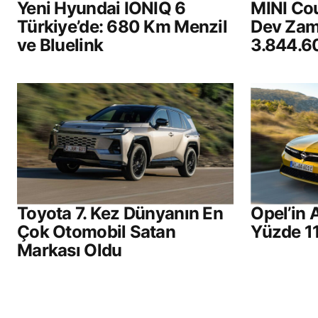
Yeni Hyundai IONIQ 6
MINI Cou
Türkiye’de: 680 Km Menzil
Dev Zam 
ve Bluelink
3.844.6
Toyota 7. Kez Dünyanın En
Opel’in 
Çok Otomobil Satan
Yüzde 11
Markası Oldu