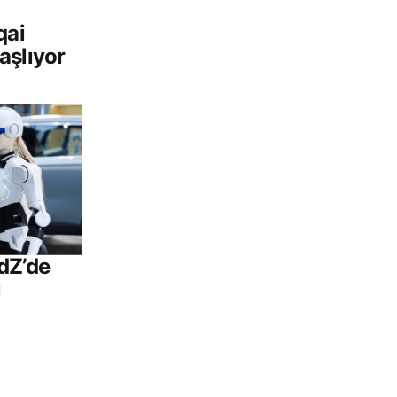
qai
aşlıyor
dZ’de
ı