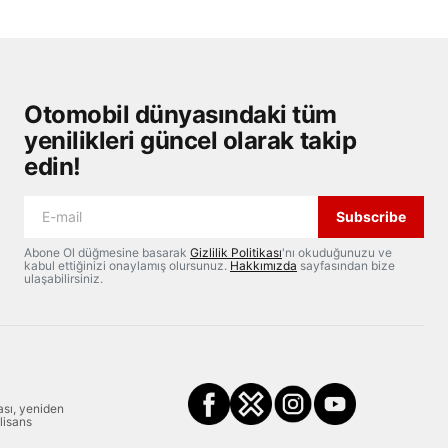
Otomobil dünyasındaki tüm
yenilikleri güncel olarak takip
edin!
Subscribe
Abone Ol düğmesine basarak
Gizlilik Politikası
'nı okuduğunuzu ve
kabul ettiğinizi onaylamış olursunuz.
Hakkımızda
sayfasından bize
ulaşabilirsiniz.
ası, yeniden
 lisans