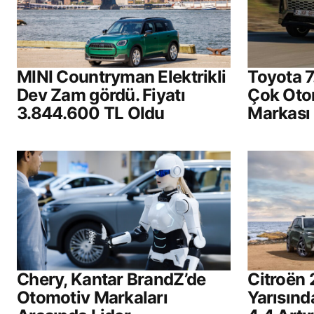
MINI Countryman Elektrikli
Toyota 7
Dev Zam gördü. Fiyatı
Çok Oto
3.844.600 TL Oldu
Markası
Chery, Kantar BrandZ’de
Citroën 
Otomotiv Markaları
Yarısınd