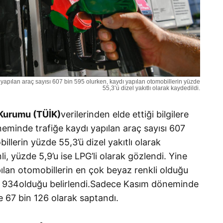
yapılan araç sayısı 607 bin 595 olurken, kaydı yapılan otomobillerin yüzde
55,3’ü dizel yakıtlı olarak kaydedildi.
k Kurumu (TÜİK)
verilerinden elde ettiği bilgilere
neminde trafiğe kaydı yapılan araç sayısı 607
llerin yüzde 55,3’ü dizel yakıtlı olarak
i, yüzde 5,9’u ise LPG’li olarak gözlendi. Yine
an otomobillerin en çok beyaz renkli olduğu
n 934olduğu belirlendi.Sadece Kasım döneminde
se 67 bin 126 olarak saptandı.