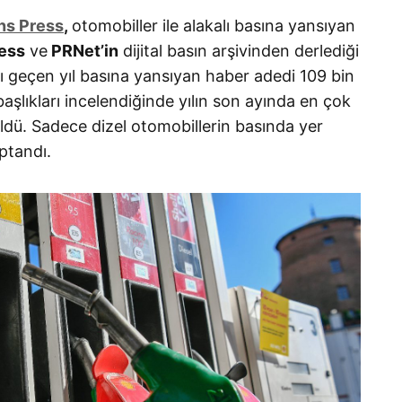
ns Press
,
otomobiller ile alakalı basına yansıyan
ess
ve
PRNet’in
dijital basın arşivinden derlediği
alı geçen yıl basına yansıyan haber adedi 109 bin
aşlıkları incelendiğinde yılın son ayında en çok
ldü. Sadece dizel otomobillerin basında yer
ptandı.