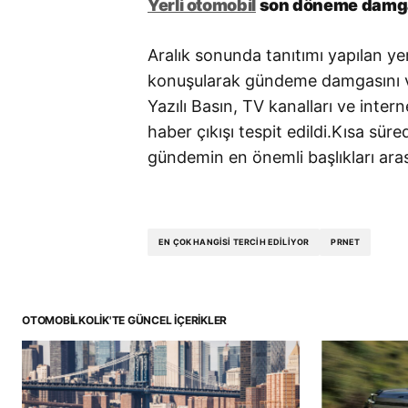
Yerli otomobil
son döneme damga
Aralık sonunda tanıtımı yapılan ye
konuşularak gündeme damgasını 
Yazılı Basın, TV kanalları ve inter
haber çıkışı tespit edildi.Kısa sür
gündemin en önemli başlıkları arası
EN ÇOK HANGISI TERCIH EDILIYOR
PRNET
OTOMOBILKOLIK'TE GÜNCEL İÇERIKLER