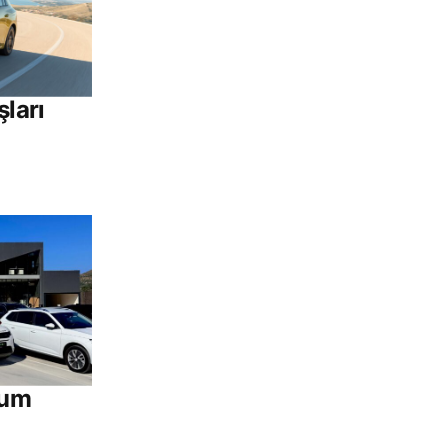
şları
rum