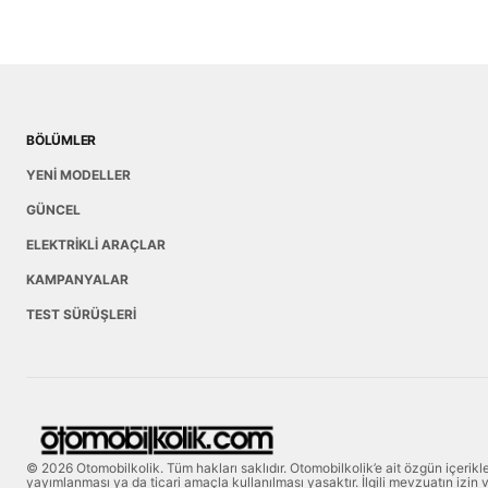
BÖLÜMLER
YENİ MODELLER
GÜNCEL
ELEKTRİKLİ ARAÇLAR
KAMPANYALAR
TEST SÜRÜŞLERİ
© 2026 Otomobilkolik. Tüm hakları saklıdır. Otomobilkolik’e ait özgün içerik
yayımlanması ya da ticari amaçla kullanılması yasaktır. İlgili mevzuatın izin ve