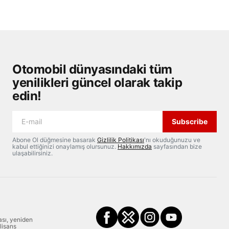
Otomobil dünyasındaki tüm
yenilikleri güncel olarak takip
edin!
Subscribe
Abone Ol düğmesine basarak
Gizlilik Politikası
'nı okuduğunuzu ve
kabul ettiğinizi onaylamış olursunuz.
Hakkımızda
sayfasından bize
ulaşabilirsiniz.
ası, yeniden
 lisans