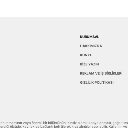
KURUMSAL
HAKKIMIZDA
KÜNYE
BİZE YAZIN
REKLAM VE İŞ BİRLİKLERİ
GİZLİLİK POLİTİKASI
lerin tamamının veya önemli bir bölümünün izinsiz olarak kopyalanması, çoğaltılm
rdiği ölçüde, kaynak ve bağlantı belirtilerek kısa alıntılar yapılabilir. Kullanım ve