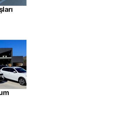
şları
rum